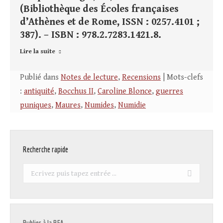
(Bibliothèque des Écoles françaises
d’Athènes et de Rome, ISSN : 0257.4101 ;
387). – ISBN : 978.2.7283.1421.8.
Lire la suite
Publié dans
Notes de lecture
,
Recensions
| Mots-clefs
:
antiquité
,
Bocchus II
,
Caroline Blonce
,
guerres
puniques
,
Maures
,
Numides
,
Numidie
Recherche rapide
Recherche
: