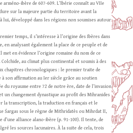
e arméno-ibère de 607-609. L’Ibérie connaît au VIIe
ure sur la majeure partie du territoire avant la
t à lui, développé dans les régions non soumises autour
mier temps, il s’intéresse à l’origine des Ibères dans
, en analysant également la place de ce peuple et de
. Il met en évidence l’origine romaine du nom de ce
 Colchide, au climat plus continental et soumis à des
ux chapitres chronologiques : le premier traite de
 à son affirmation au Ier siècle grâce au soutien
e du royaume entre 72 de notre ère, date de l’invasion
ermet un changement dynastique au profit des Mihranides
 la transcription, la traduction en français et le
xe Śargas sous le règne de Mithridatès ou Mihrdat II,
d’une alliance alano-ibère (p. 91-100). Il tente, de
lgré les sources lacunaires. À la suite de cela, trois