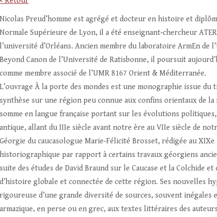
< Retour
Nicolas Preud’homme est agrégé et docteur en histoire et diplômé
Normale Supérieure de Lyon, il a été enseignant‑chercheur ATER à
l’université d’Orléans. Ancien membre du laboratoire ArmEn de l
Beyond Canon de l’Université de Ratisbonne, il poursuit aujourd’h
comme membre associé de l’UMR 8167 Orient & Méditerranée.
L’ouvrage À la porte des mondes est une monographie issue du tra
synthèse sur une région peu connue aux confins orientaux de la me
somme en langue française portant sur les évolutions politiques,
antique, allant du IIIe siècle avant notre ère au VIIe siècle de not
Géorgie du caucasologue Marie‑Félicité Brosset, rédigée au XIXe
historiographique par rapport à certains travaux géorgiens ancie
suite des études de David Braund sur le Caucase et la Colchide et
d’histoire globale et connectée de cette région. Ses nouvelles h
rigoureuse d’une grande diversité de sources, souvent inégales e
armazique, en perse ou en grec, aux textes littéraires des auteur