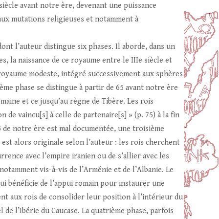
r siècle avant notre ère, devenant une puissance
, aux mutations religieuses et notamment à
ont l’auteur distingue six phases. Il aborde, dans un
, la naissance de ce royaume entre le IIIe siècle et
un royaume modeste, intégré successivement aux sphères
ème phase se distingue à partir de 65 avant notre ère
aine et ce jusqu’au règne de Tibère. Les rois
 de vaincu[s] à celle de partenaire[s] » (p. 75) à la fin
 35 de notre ère est mal documentée, une troisième
est alors originale selon l’auteur : les rois cherchent
rence avec l’empire iranien ou de s’allier avec les
notamment vis-à-vis de l’Arménie et de l’Albanie. Le
ui bénéficie de l’appui romain pour instaurer une
t aux rois de consolider leur position à l’intérieur du
l de l’Ibérie du Caucase. La quatrième phase, parfois