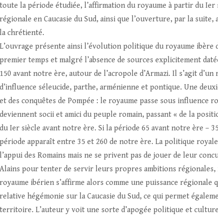
toute la période étudiée, l’affirmation du royaume à partir du Ie
régionale en Caucasie du Sud, ainsi que l’ouverture, par la suite
la chrétienté.
L’ouvrage présente ainsi l’évolution politique du royaume ibère d
premier temps et malgré l’absence de sources explicitement datées
150 avant notre ère, autour de l’acropole d’Armazi. Il s’agit d’
d’influence séleucide, parthe, arménienne et pontique. Une deuxi
et des conquêtes de Pompée : le royaume passe sous influence rom
deviennent socii et amici du peuple romain, passant « de la position
du Ier siècle avant notre ère. Si la période 65 avant notre ère –
période apparaît entre 35 et 260 de notre ère. La politique royale 
l’appui des Romains mais ne se privent pas de jouer de leur concur
Alains pour tenter de servir leurs propres ambitions régionales, 
royaume ibérien s’affirme alors comme une puissance régionale q
relative hégémonie sur la Caucasie du Sud, ce qui permet égalemen
territoire. L’auteur y voit une sorte d’apogée politique et culture