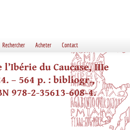
Rechercher
Acheter
Contact
l’Ibérie du Caucase, IIIe
. – 564 p. : bibliogr.,
SBN 978-2-35613-608-4.