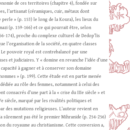
nomie de ces territoires (chapitre 4), fondée sur
res, l’artisanat (céramiques, cuir, métaux dont
 perle » (p. 153) le long de la Koura), les lieux du
azi (p. 159-166) et ce qui pourrait être, selon
. 166-174), proche du complexe culturel de Dedop’lis
que l’organisation de la société, en quatre classes
). Le pouvoir royal est contrebalancé par une
uses et judiciaires. Y « domine en revanche l’idée d’une
sa capacité à gagner et à conserver son domaine
t hommes » (p. 199). Cette étude est en partie menée
 dédiée au rôle des femmes, notamment à celui des
t consacrés d’une part à la « crise du IIIe siècle » et
 siècle, marqué par les rivalités politiques et
r des mutations religieuses. L’auteur revient en
 n’a sûrement pas été le premier Mihranide (p. 254-256)
ion du royaume au christianisme. Cette conversion a,