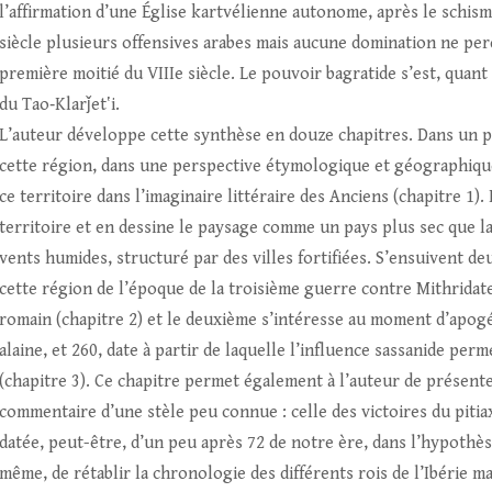
l’affirmation d’une Église kartvélienne autonome, après le schism
siècle plusieurs offensives arabes mais aucune domination ne perd
première moitié du VIIIe siècle. Le pouvoir bagratide s’est, quan
du Tao‑Klarǰetʽi.
L’auteur développe cette synthèse en douze chapitres. Dans un pre
cette région, dans une perspective étymologique et géographique
ce territoire dans l’imaginaire littéraire des Anciens (chapitre 1)
territoire et en dessine le paysage comme un pays plus sec que la
vents humides, structuré par des villes fortifiées. S’ensuivent de
cette région de l’époque de la troisième guerre contre Mithridate
romain (chapitre 2) et le deuxième s’intéresse au moment d’apogé
alaine, et 260, date à partir de laquelle l’influence sassanide p
(chapitre 3). Ce chapitre permet également à l’auteur de présenter
commentaire d’une stèle peu connue : celle des victoires du pitia
datée, peut-être, d’un peu après 72 de notre ère, dans l’hypothèse 
même, de rétablir la chronologie des différents rois de l’Ibérie ma