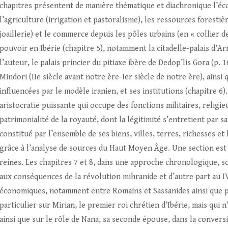
chapitres présentent de manière thématique et diachronique l’éco
l’agriculture (irrigation et pastoralisme), les ressources forestiè
joaillerie) et le commerce depuis les pôles urbains (en « collier de
pouvoir en Ibérie (chapitre 5), notamment la citadelle-palais d’Arm
l’auteur, le palais princier du pitiaxe ibère de Dedop’lis Gora (p
Mindori (IIe siècle avant notre ère-Ier siècle de notre ère), ainsi 
influencées par le modèle iranien, et ses institutions (chapitre 6
aristocratie puissante qui occupe des fonctions militaires, religie
patrimonialité de la royauté, dont la légitimité s’entretient par 
constitué par l’ensemble de ses biens, villes, terres, richesses e
grâce à l’analyse de sources du Haut Moyen Âge. Une section est
reines. Les chapitres 7 et 8, dans une approche chronologique, son
aux conséquences de la révolution mihranide et d’autre part au IVe
économiques, notamment entre Romains et Sassanides ainsi que pa
particulier sur Mirian, le premier roi chrétien d’Ibérie, mais qui
ainsi que sur le rôle de Nana, sa seconde épouse, dans la convers