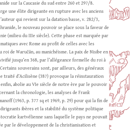
anide sur la Caucasie du sud entre 260 et 297/8.
erge une élite dirigeante en rupture avec les anciens
auteur qui revient sur la datation basse, v. 282/3,
ihranide, le nouveau pouvoir se place sous la faveur de
énie (milieu du IIIe siècle). Cette phase est marquée par
omatiques avec Rome au profit de celles avec les
du roi de Waručān, au manichéisme. La paix de Nisibe en
ifié jusqu’en 368, par l’allégeance formelle du roi à
 Certains souverains sont, par ailleurs, des généraux
 traité d’Acilisène (387) provoque la réinstauration
 enfin, abolie au VIe siècle de notre ère par le pouvoir
ncernant la chronologie, les analyses de Frank
anoff (1963, p. 377 sq et 1969, p. 29) pour qui la fin de
dirigeants ibères et la stabilité du système politique
ristocratie kartvélienne sans laquelle le pays ne pouvait
e par le développement de la christianisation et