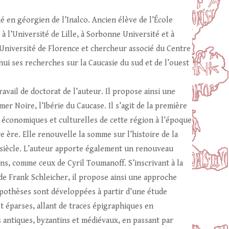
 en géorgien de l’Inalco. Ancien élève de l’École
 l’Université de Lille, à Sorbonne Université et à
’Université de Florence et chercheur associé du Centre
ui ses recherches sur la Caucasie du sud et de l’ouest
vail de doctorat de l’auteur. Il propose ainsi une
r Noire, l’Ibérie du Caucase. Il s’agit de la première
 économiques et culturelles de cette région à l’époque
re ère. Elle renouvelle la somme sur l’histoire de la
 siècle. L’auteur apporte également un renouveau
ns, comme ceux de Cyril Toumanoff. S’inscrivant à la
 de Frank Schleicher, il propose ainsi une approche
ypothèses sont développées à partir d’une étude
t éparses, allant de traces épigraphiques en
s antiques, byzantins et médiévaux, en passant par