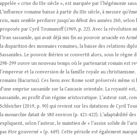
appelée « crise du IIIe siècle », est marquée par l’hégémonie sass
L’influence romaine baisse à partir du IIIe siècle, à mesure qu’ém
rois, mais semble perdurer jusqu’au début des années 260, selon l’
proposée par Cyril Toumanoff (1969, p. 22). Avec la révolution m
l’Iran sassanide, qui avait déjà mis fin au pouvoir arsacide en Arm
la disparition des monnaies romaines, la baisse des relations dipl
Sassanides. Le pouvoir ibérien se convertit alors, sous le règne 
298-299 ouvre un nouveau temps où le partenariat romain est reviv
l’empereur et la conversion de la famille royale au christianisme.
romains (Bacurius). Ces liens avec Rome sont préservés même si le
d’une emprise sassanide sur la Caucasie orientale. La royauté est,
sassanide, au profit d’un régime aristocratique. L’auteur suit, co
Schleicher (2019, p. 90) qui revient sur les datations de Cyril Toum
la monarchie datait de 580 environ (p. 421‑422). L’adaptabilité des 
expliquent, selon l’auteur, le maintien de « l’assise solide de l’a
pas être gouverné » (p. 449). Cette période est également marqué