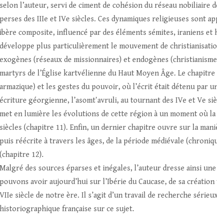
selon l’auteur, servi de ciment de cohésion du réseau nobiliaire 
perses des IIIe et IVe siècles. Ces dynamiques religieuses sont ap
ibère composite, influencé par des éléments sémites, iraniens et h
développe plus particulièrement le mouvement de christianisation q
exogènes (réseaux de missionnaires) et endogènes (christianisme a
martyrs de l’Église kartvélienne du Haut Moyen Âge. Le chapitre 10
armazique) et les gestes du pouvoir, où l’écrit était détenu par 
écriture géorgienne, l’asomtʽavruli, au tournant des IVe et Ve si
met en lumière les évolutions de cette région à un moment où la 
siècles (chapitre 11). Enfin, un dernier chapitre ouvre sur la maniè
puis réécrite à travers les âges, de la période médiévale (chroni
(chapitre 12).
Malgré des sources éparses et inégales, l’auteur dresse ainsi u
pouvons avoir aujourd’hui sur l’Ibérie du Caucase, de sa création v
VIIe siècle de notre ère. Il s’agit d’un travail de recherche séri
historiographique française sur ce sujet.