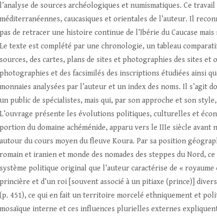
l’analyse de sources archéologiques et numismatiques. Ce travail 
méditerranéennes, caucasiques et orientales de l’auteur. Il reco
pas de retracer une histoire continue de l’Ibérie du Caucase mais
Le texte est complété par une chronologie, un tableau comparatif 
sources, des cartes, plans de sites et photographies des sites et 
photographies et des facsimilés des inscriptions étudiées ainsi q
monnaies analysées par l’auteur et un index des noms. Il s’agit d
un public de spécialistes, mais qui, par son approche et son style
L’ouvrage présente les évolutions politiques, culturelles et éco
portion du domaine achéménide, apparu vers le IIIe siècle avant no
autour du cours moyen du fleuve Koura. Par sa position géograph
romain et iranien et monde des nomades des steppes du Nord, ce q
système politique original que l’auteur caractérise de « royaume
princière et d’un roi [souvent associé à un pitiaxe (prince)] di
(p. 451), ce qui en fait un territoire morcelé ethniquement et po
mosaïque interne et ces influences plurielles externes expliquent