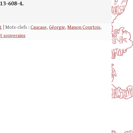
13-608-4.
1
| Mots-clefs :
Caucase
,
Géorgie
,
Manon Courtois
,
et souverains