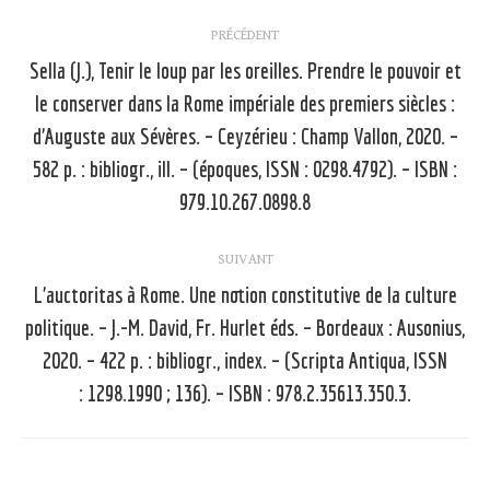
Navigation
PRÉCÉDENT
article
Sella (J.), Tenir le loup par les oreilles. Prendre le pouvoir et
le conserver dans la Rome impériale des premiers siècles :
d’Auguste aux Sévères. – Ceyzérieu : Champ Vallon, 2020. –
Article
précédent
582 p. : bibliogr., ill. – (époques, ISSN : 0298.4792). – ISBN :
:
979.10.267.0898.8
SUIVANT
L’auctoritas à Rome. Une notion constitutive de la culture
politique. – J.-M. David, Fr. Hurlet éds. – Bordeaux : Ausonius,
Article
2020. – 422 p. : bibliogr., index. – (Scripta Antiqua, ISSN
suivant
: 1298.1990 ; 136). – ISBN : 978.2.35613.350.3.
: