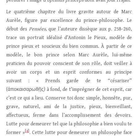
perdurer l’image
d’optimus princeps
dont avait joui Trajan.
Le quatrième chapitre du livre gravite autour de Marc
Aurèle, figure par excellence du prince-philosophe. Le
début des
Pensées
, que l’auteure dissèque aux p. 258-260,
trace un portrait idéalisé d’Antonin le Pieux, modèle de
prince pieux et soucieux du bien commun. À partir de ce
modèle, le bon prince selon Marc Aurèle, lui-même
praticien du pouvoir conscient de son rôle, doit veiller à
avoir un corps et un esprit conformes au principe
suivant : « Prends garde de te “césariser”
(ἀποκαισαρωθῇς) à fond, de t’imprégner de cet esprit, car
c’est ce qui a lieu. Conserve toi donc simple, honnête, pur,
grave, naturel, ami de la justice, pieux, bienveillant,
affectueux, ferme dans l’accomplissement des devoirs.
Lutte pour demeurer tel que la philosophie a bien voulu te
[4]
former »
. Cette lutte pour demeurer un philosophe face