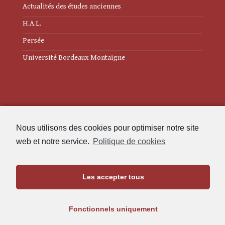
Actualités des études anciennes
H.A.L.
Persée
Université Bordeaux Montaigne
Mentions légales
Nous utilisons des cookies pour optimiser notre site
Politique de cookies (UE)
web et notre service.
Politique de cookies
Revue des Études Anciennes
Les accepter tous
Maison de l'Archéologie
Université Bordeaux Montaigne
Fonctionnels uniquement
33607 Pessac Cedex