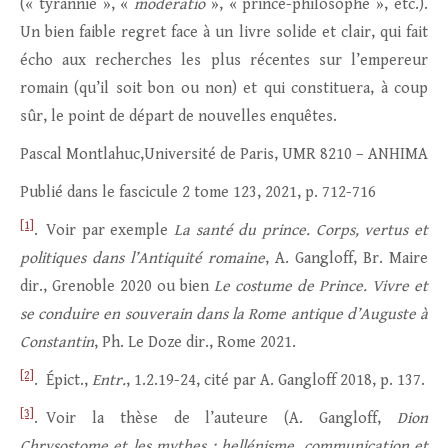
(« tyrannie », «
moderatio
», « prince-philosophe », etc.).
Un bien faible regret face à un livre solide et clair, qui fait
écho aux recherches les plus récentes sur l’empereur
romain (qu’il soit bon ou non) et qui constituera, à coup
sûr, le point de départ de nouvelles enquêtes.
Pascal Montlahuc,Université de Paris, UMR 8210 – ANHIMA
Publié dans le fascicule 2 tome 123, 2021, p. 712-716
[1]
. Voir par exemple
La santé du prince. Corps, vertus et
politiques dans l’Antiquité romaine
, A. Gangloff, Br. Maire
dir., Grenoble 2020 ou bien
Le costume de Prince. Vivre et
se conduire en souverain dans la Rome antique d’Auguste à
Constantin
, Ph. Le Doze dir., Rome 2021.
[2]
. Épict.,
Entr.
, 1.2.19-24, cité par A. Gangloff 2018, p. 137.
[3]
. Voir la thèse de l’auteure (A. Gangloff,
Dion
Chrysostome et les mythes : hellénisme, communication et