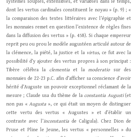
systèmes souples, extensibles, et variables dans le temps,
dont les vertus cardinales constituent le noyau » (p. 9) ; «
la comparaison des textes littéraires avec l’épigraphie et
les monnaies remet en question l’existence de règles fixes
dans la diffusion des vertus » (p. 458). Si chaque empereur
reprit peu ou prou le modèle augustéen articulé autour de
la clémence, la piété, la justice et la
virtus
, ce fut avec la
possibilité d’y ajouter des vertus propres à son principat :
Tibère célébra la
clementia
et la
moderatio
sur des
monnaies de 22-23 p.C. afin d’afficher sa conscience d’avoir
hérité d’Auguste un pouvoir exceptionnel réclamant de la
mesure ; Claude usa du thème de la
constantia Augusti
(et
non pas «
Augusta
», ce qui était un moyen de distinguer
cette vertu des vertus « Augustes » et d’établir un
contraste avec l’
inconstantia
de Caligula). Chez Dion de
Pruse et Pline le Jeune, les vertus « personnelles » du