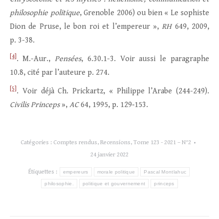
philosophie politique
, Grenoble 2006) ou bien « Le sophiste
Dion de Pruse, le bon roi et l’empereur »,
RH
649, 2009,
p. 3-38.
[4]
. M.-Aur.,
Pensées
, 6.30.1-3. Voir aussi le paragraphe
10.8, cité par l’auteure p. 274.
[5]
. Voir déjà Ch. Prickartz, « Philippe l’Arabe (244-249).
Civilis Princeps
»,
AC
64, 1995, p. 129‑153.
Catégories :
Comptes rendus
,
Recensions
,
Tome 123 - 2021 – N°2
24 janvier 2022
Étiquettes :
empereurs
morale politique
Pascal Montlahuc
philosophie.
politique et gouvernement
princeps