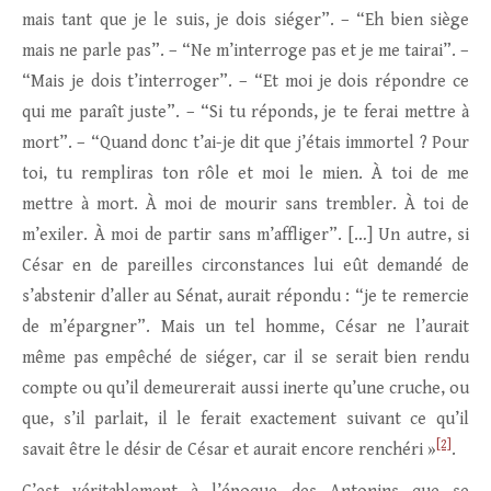
mais tant que je le suis, je dois siéger”. – “Eh bien siège
mais ne parle pas”. – “Ne m’interroge pas et je me tairai”. –
“Mais je dois t’interroger”. – “Et moi je dois répondre ce
qui me paraît juste”. – “Si tu réponds, je te ferai mettre à
mort”. – “Quand donc t’ai-je dit que j’étais immortel ? Pour
toi, tu rempliras ton rôle et moi le mien. À toi de me
mettre à mort. À moi de mourir sans trembler. À toi de
m’exiler. À moi de partir sans m’affliger”. […] Un autre, si
César en de pareilles circonstances lui eût demandé de
s’abstenir d’aller au Sénat, aurait répondu : “je te remercie
de m’épargner”. Mais un tel homme, César ne l’aurait
même pas empêché de siéger, car il se serait bien rendu
compte ou qu’il demeurerait aussi inerte qu’une cruche, ou
que, s’il parlait, il le ferait exactement suivant ce qu’il
[2]
savait être le désir de César et aurait encore renchéri »
.