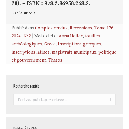
28). – ISBN : 978.2.86958.268.2.
Lire la suite
Publié dans
Comptes rendus
,
Recensions
,
Tome 126 -
2024- N°2
| Mots-clefs :
Anna Heller
,
fouilles
archéologiques
,
Grèce
,
Inscriptions grecques
,
inscriptions latines
,
magistrats municipaux
,
politique
et gouvernement
,
Thasos
Recherche rapide
Recherche
:
Publier à la REA