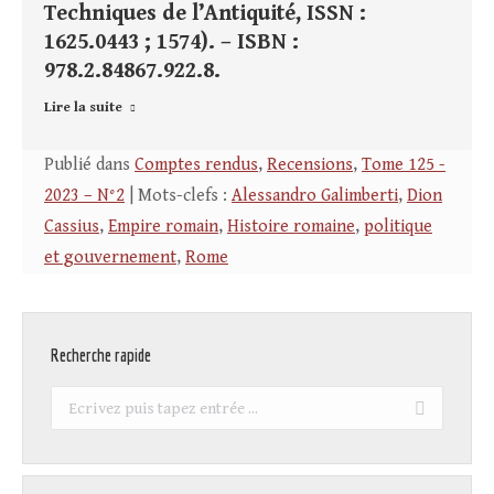
Techniques de l’Antiquité, ISSN :
1625.0443 ; 1574). – ISBN :
978.2.84867.922.8.
Lire la suite
Publié dans
Comptes rendus
,
Recensions
,
Tome 125 -
2023 – N°2
| Mots-clefs :
Alessandro Galimberti
,
Dion
Cassius
,
Empire romain
,
Histoire romaine
,
politique
et gouvernement
,
Rome
Recherche rapide
Recherche
: