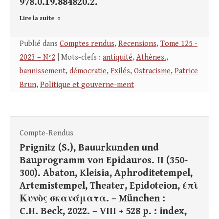
978.0.19.884820.2.
Lire la suite
Publié dans
Comptes rendus
,
Recensions
,
Tome 125 -
2023 – N°2
| Mots-clefs :
antiquité
,
Athènes.
,
bannissement
,
démocratie
,
Exilés
,
Ostracisme
,
Patrice
Brun
,
Politique et gouverne-ment
Compte-Rendus
Prignitz (S.), Bauurkunden und
Bauprogramm von Epidauros. II (350-
300). Abaton, Kleisia, Aphroditetempel,
Artemistempel, Theater, Epidoteion, έπὶ
Κυνὸς σκανάματα. – München :
C.H. Beck, 2022. – VIII + 528 p. : index,