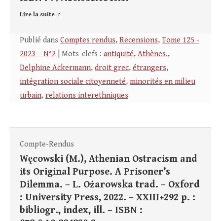
Lire la suite
Publié dans
Comptes rendus
,
Recensions
,
Tome 125 -
2023 – N°2
| Mots-clefs :
antiquité
,
Athènes.
,
Delphine Ackermann
,
droit grec
,
étrangers
,
intégration sociale citoyenneté
,
minorités en milieu
urbain
,
relations interethniques
Compte-Rendus
Węcowski (M.), Athenian Ostracism and
its Original Purpose. A Prisoner’s
Dilemma. – L. Ożarowska trad. – Oxford
: University Press, 2022. – XXIII+292 p. :
bibliogr., index, ill. – ISBN :