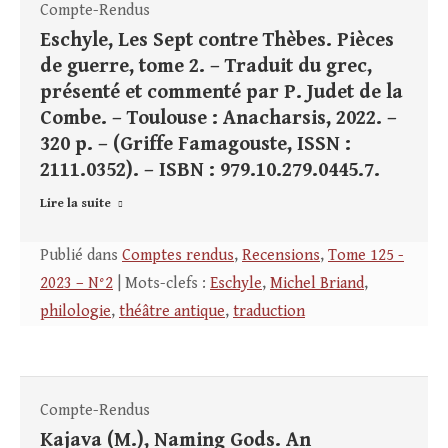
Compte-Rendus
Eschyle, Les Sept contre Thèbes. Pièces
de guerre, tome 2. – Traduit du grec,
présenté et commenté par P. Judet de la
Combe. – Toulouse : Anacharsis, 2022. –
320 p. – (Griffe Famagouste, ISSN :
2111.0352). – ISBN : 979.10.279.0445.7.
Lire la suite
Publié dans
Comptes rendus
,
Recensions
,
Tome 125 -
2023 – N°2
| Mots-clefs :
Eschyle
,
Michel Briand
,
philologie
,
théâtre antique
,
traduction
Compte-Rendus
Kajava (M.), Naming Gods. An