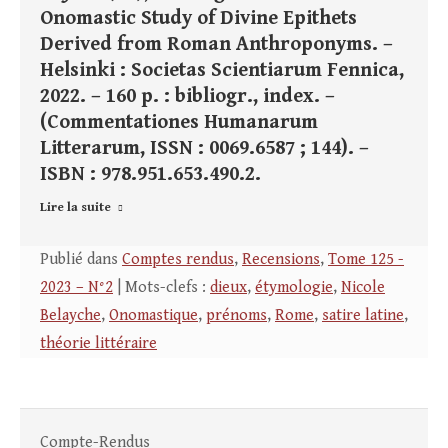
Onomastic Study of Divine Epithets
Derived from Roman Anthroponyms. –
Helsinki : Societas Scientiarum Fennica,
2022. – 160 p. : bibliogr., index. –
(Commentationes Humanarum
Litterarum, ISSN : 0069.6587 ; 144). –
ISBN : 978.951.653.490.2.
Lire la suite
Publié dans
Comptes rendus
,
Recensions
,
Tome 125 -
2023 – N°2
| Mots-clefs :
dieux
,
étymologie
,
Nicole
Belayche
,
Onomastique
,
prénoms
,
Rome
,
satire latine
,
théorie littéraire
Compte-Rendus