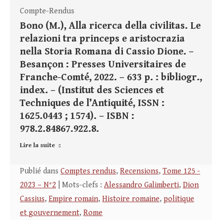
Compte-Rendus
Bono (M.), Alla ricerca della civilitas. Le
relazioni tra princeps e aristocrazia
nella Storia Romana di Cassio Dione. –
Besançon : Presses Universitaires de
Franche-Comté, 2022. – 633 p. : bibliogr.,
index. – (Institut des Sciences et
Techniques de l’Antiquité, ISSN :
1625.0443 ; 1574). – ISBN :
978.2.84867.922.8.
Lire la suite
Publié dans
Comptes rendus
,
Recensions
,
Tome 125 -
2023 – N°2
| Mots-clefs :
Alessandro Galimberti
,
Dion
Cassius
,
Empire romain
,
Histoire romaine
,
politique
et gouvernement
,
Rome