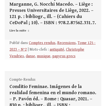
Marganne, G. Nocchi Macedo. – Liège :
Presses Universitaires de Liège, 2022. –
121 p. : bibliogr., ill. – (Cahiers du
CeDoPal ; 10). – ISBN : 978.2.87562.331.7.
Lire la suite
Publié dans
Comptes rendus
,
Recensions
,
Tome 125 -
2023 – N°2
| Mots-clefs :
antiquité
,
Christophe
Vendries
,
danse
,
musique
,
papyrus grecs
Compte-Rendus
Conditio Feminae. Imágenes de la
realidad femenina en el mundo romano.
– P. Pavón éd. – Rome : Quasar, 2021. –
830 p. : bibliogr., ill. – ISBN :