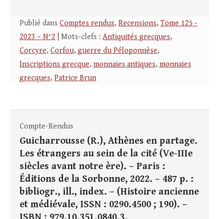
Publié dans
Comptes rendus
,
Recensions
,
Tome 125 -
2023 – N°2
| Mots-clefs :
Antiquités grecques
,
Corcyre
,
Corfou
,
guerre du Péloponnèse
,
Inscriptions grecque
,
monnaies antiques
,
monnaies
grecques
,
Patrice Brun
Compte-Rendus
Guicharrousse (R.), Athènes en partage.
Les étrangers au sein de la cité (Ve-IIIe
siècles avant notre ère). – Paris :
Éditions de la Sorbonne, 2022. – 487 p. :
bibliogr., ill., index. – (Histoire ancienne
et médiévale, ISSN : 0290.4500 ; 190). –
ISBN : 979.10.351.0840.3.