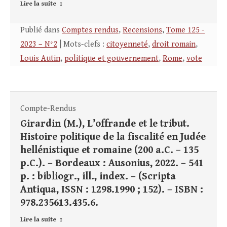
Lire la suite
Publié dans
Comptes rendus
,
Recensions
,
Tome 125 -
2023 – N°2
| Mots-clefs :
citoyenneté
,
droit romain
,
Louis Autin
,
politique et gouvernement
,
Rome
,
vote
Compte-Rendus
Girardin (M.), L’offrande et le tribut.
Histoire politique de la fiscalité en Judée
hellénistique et romaine (200 a.C. – 135
p.C.). – Bordeaux : Ausonius, 2022. – 541
p. : bibliogr., ill., index. – (Scripta
Antiqua, ISSN : 1298.1990 ; 152). – ISBN :
978.235613.435.6.
Lire la suite