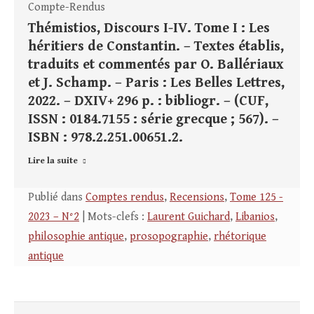
Compte-Rendus
Thémistios, Discours I-IV. Tome I : Les
héritiers de Constantin. – Textes établis,
traduits et commentés par O. Ballériaux
et J. Schamp. – Paris : Les Belles Lettres,
2022. – DXIV+ 296 p. : bibliogr. – (CUF,
ISSN : 0184.7155 : série grecque ; 567). –
ISBN : 978.2.251.00651.2.
Lire la suite
Publié dans
Comptes rendus
,
Recensions
,
Tome 125 -
2023 – N°2
| Mots-clefs :
Laurent Guichard
,
Libanios
,
philosophie antique
,
prosopographie
,
rhétorique
antique