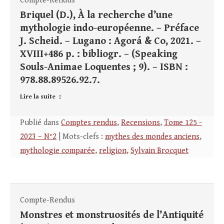
Compte-Rendus
Briquel (D.), À la recherche d’une
mythologie indo-européenne. – Préface
J. Scheid. – Lugano : Agorá & Co, 2021. –
XVIII+486 p. : bibliogr. – (Speaking
Souls-Animae Loquentes ; 9). – ISBN :
978.88.89526.92.7.
Lire la suite
Publié dans
Comptes rendus
,
Recensions
,
Tome 125 -
2023 – N°2
| Mots-clefs :
mythes des mondes anciens
,
mythologie comparée
,
religion
,
Sylvain Brocquet
Compte-Rendus
Monstres et monstruosités de l’Antiquité