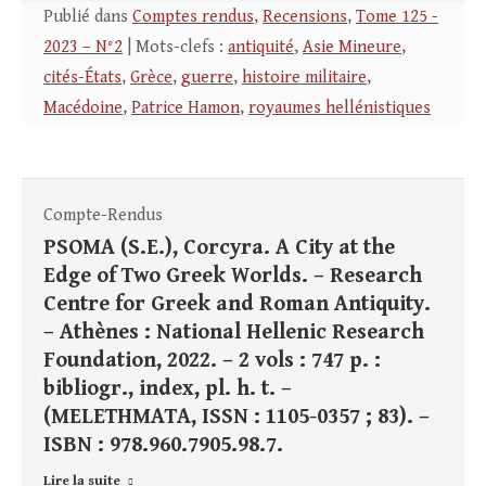
Publié dans
Comptes rendus
,
Recensions
,
Tome 125 -
2023 – N°2
| Mots-clefs :
antiquité
,
Asie Mineure
,
cités-États
,
Grèce
,
guerre
,
histoire militaire
,
Macédoine
,
Patrice Hamon
,
royaumes hellénistiques
Compte-Rendus
PSOMA (S.E.), Corcyra. A City at the
Edge of Two Greek Worlds. – Research
Centre for Greek and Roman Antiquity.
– Athènes : National Hellenic Research
Foundation, 2022. – 2 vols : 747 p. :
bibliogr., index, pl. h. t. –
(MELETHMATA, ISSN : 1105-0357 ; 83). –
ISBN : 978.960.7905.98.7.
Lire la suite