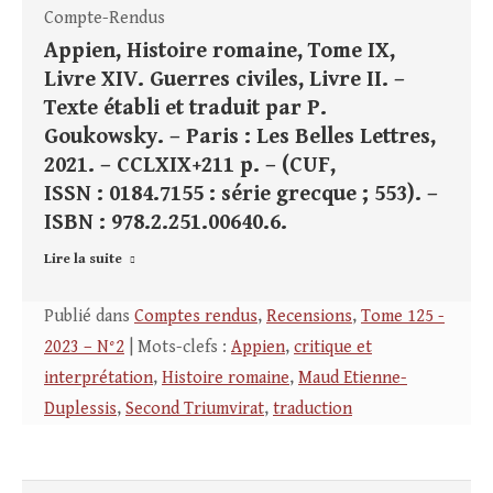
Compte-Rendus
Appien, Histoire romaine, Tome IX,
Livre XIV. Guerres civiles, Livre II. –
Texte établi et traduit par P.
Goukowsky. – Paris : Les Belles Lettres,
2021. – CCLXIX+211 p. – (CUF,
ISSN : 0184.7155 : série grecque ; 553). –
ISBN : 978.2.251.00640.6.
Lire la suite
Publié dans
Comptes rendus
,
Recensions
,
Tome 125 -
2023 – N°2
| Mots-clefs :
Appien
,
critique et
interprétation
,
Histoire romaine
,
Maud Etienne-
Duplessis
,
Second Triumvirat
,
traduction