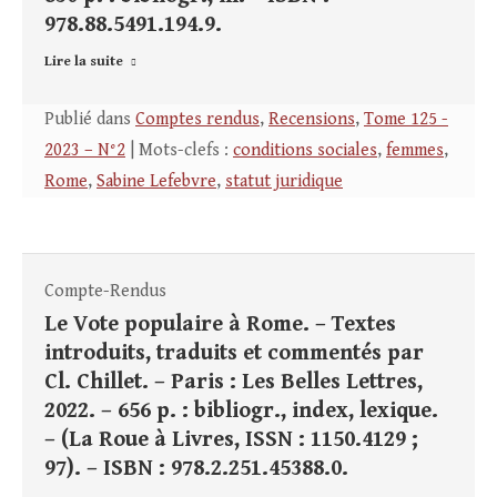
978.88.5491.194.9.
Lire la suite
Publié dans
Comptes rendus
,
Recensions
,
Tome 125 -
2023 – N°2
| Mots-clefs :
conditions sociales
,
femmes
,
Rome
,
Sabine Lefebvre
,
statut juridique
Compte-Rendus
Le Vote populaire à Rome. – Textes
introduits, traduits et commentés par
Cl. Chillet. – Paris : Les Belles Lettres,
2022. – 656 p. : bibliogr., index, lexique.
– (La Roue à Livres, ISSN : 1150.4129 ;
97). – ISBN : 978.2.251.45388.0.