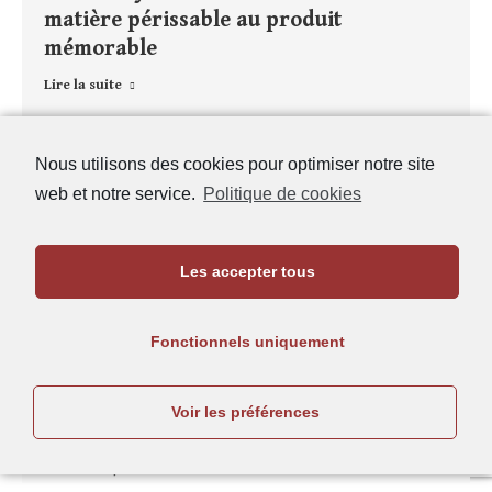
matière périssable au produit
mémorable
Lire la suite
Publié dans
Articles
,
Tome 125 - 2023 – N°2
,
Tomes et
Nous utilisons des cookies pour optimiser notre site
volumes
|
web et notre service.
Politique de cookies
Les accepter tous
Article
Benoît LAUDENBACH, Δρυμός, ὕλη,
ἄλσος, ξύλον : dans les bois de Strabon
Fonctionnels uniquement
Lire la suite
Voir les préférences
Publié dans
Articles
,
Tome 125 - 2023 – N°2
,
Tomes et
volumes
|