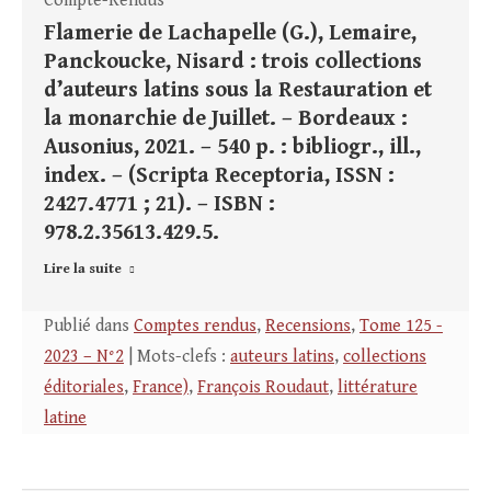
Compte-Rendus
Flamerie de Lachapelle (G.), Lemaire,
Panckoucke, Nisard : trois collections
d’auteurs latins sous la Restauration et
la monarchie de Juillet. – Bordeaux :
Ausonius, 2021. – 540 p. : bibliogr., ill.,
index. – (Scripta Receptoria, ISSN :
2427.4771 ; 21). – ISBN :
978.2.35613.429.5.
Lire la suite
Publié dans
Comptes rendus
,
Recensions
,
Tome 125 -
2023 – N°2
| Mots-clefs :
auteurs latins
,
collections
éditoriales
,
France)
,
François Roudaut
,
littérature
latine