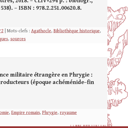
tres, 2018. – CLIV+294 p. : bibliogr.,
 538). – ISBN : 978.2.251.00620.8.
°2
| Mots-clefs :
Agathocle
,
Bibliothèque historique
,
ques
,
sources
ce militaire étrangère en Phrygie :
producteurs (époque achéménide–fin
omie
,
Empire romain
,
Phrygie
,
royaume