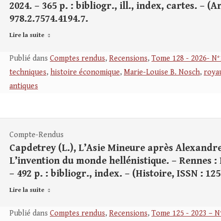
2024. – 365 p. : bibliogr., ill., index, cartes. – 
978.2.7574.4194.7.
Lire la suite
Publié dans
Comptes rendus
,
Recensions
,
Tome 128 - 2026- N°
techniques
,
histoire économique
,
Marie-Louise B. Nosch
,
roya
antiques
Compte-Rendus
Capdetrey (L.), L’Asie Mineure après Alexandre (
L’invention du monde hellénistique. – Rennes : 
– 492 p. : bibliogr., index. – (Histoire, ISSN : 12
Lire la suite
Publié dans
Comptes rendus
,
Recensions
,
Tome 125 - 2023 – N