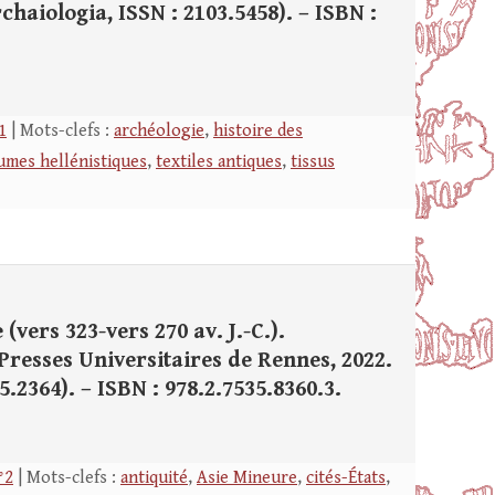
(Archaiologia, ISSN : 2103.5458). – ISBN :
1
| Mots-clefs :
archéologie
,
histoire des
umes hellénistiques
,
textiles antiques
,
tissus
vers 323-vers 270 av. J.-C.).
Presses Universitaires de Rennes, 2022.
55.2364). – ISBN : 978.2.7535.8360.3.
°2
| Mots-clefs :
antiquité
,
Asie Mineure
,
cités-États
,