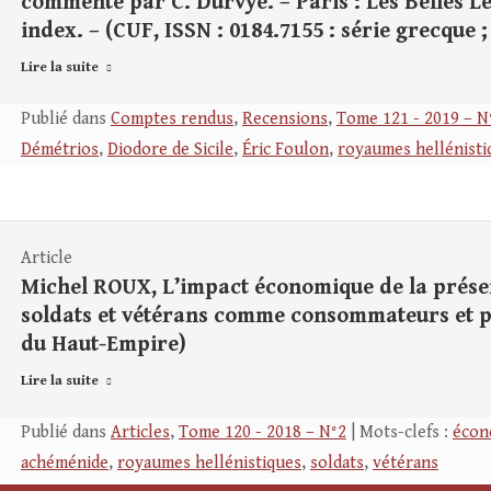
commenté par C. Durvye. – Paris : Les Belles Let
index. – (CUF, ISSN : 0184.7155 : série grecque ;
Lire la suite
Publié dans
Comptes rendus
,
Recensions
,
Tome 121 - 2019 – N
Démétrios
,
Diodore de Sicile
,
Éric Foulon
,
royaumes hellénisti
Article
Michel ROUX, L’impact économique de la présen
soldats et vétérans comme consommateurs et 
du Haut-Empire)
Lire la suite
Publié dans
Articles
,
Tome 120 - 2018 – N°2
| Mots-clefs :
écon
achéménide
,
royaumes hellénistiques
,
soldats
,
vétérans