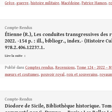
Grèce
,
guerre
,
histoire militaire
,
Macédoine
,
Patrice Hamon
,
r
Compte-Rendus
Étienne (R.), Les conduites transgressives des r
2022. -154 p. : ill., bibliogr., index.- (Histoire C
978.2.406.12237.1.
Lire la suite
Publié dans
Comptes rendus
,
Recensions
,
Tome 124 - 2022 – N
mœurs et coutumes
,
pouvoir royal
,
rois et souverains
,
royaum
Compte-Rendus
Diodore de Sicile, Bibliothèque historique. Tome 