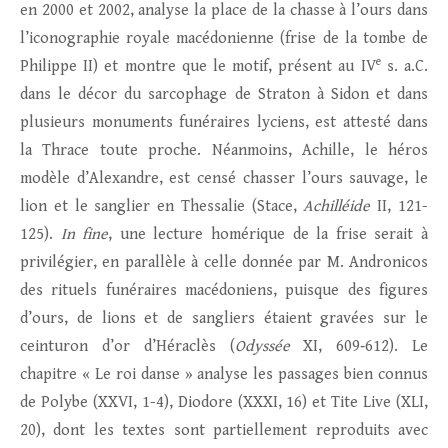
en 2000 et 2002, analyse la place de la chasse à l’ours dans
l’iconographie royale macédonienne (frise de la tombe de
e
Philippe II) et montre que le motif, présent au IV
s. a.C.
dans le décor du sarcophage de Straton à Sidon et dans
plusieurs monuments funéraires lyciens, est attesté dans
la Thrace toute proche. Néanmoins, Achille, le héros
modèle d’Alexandre, est censé chasser l’ours sauvage, le
lion et le sanglier en Thessalie (Stace,
Achilléide
II, 121-
125).
In fine
, une lecture homérique de la frise serait à
privilégier, en parallèle à celle donnée par M. Andronicos
des rituels funéraires macédoniens, puisque des figures
d’ours, de lions et de sangliers étaient gravées sur le
ceinturon d’or d’Héraclès (
Odyssée
XI, 609‑612). Le
chapitre « Le roi danse » analyse les passages bien connus
de Polybe (XXVI, 1-4), Diodore (XXXI, 16) et Tite Live (XLI,
20), dont les textes sont partiellement reproduits avec