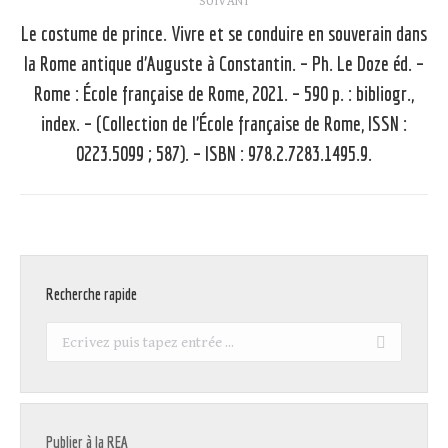
SUIVANT
Le costume de prince. Vivre et se conduire en souverain dans
la Rome antique d’Auguste à Constantin. – Ph. Le Doze éd. –
Rome : École française de Rome, 2021. – 590 p. : bibliogr.,
Article
suivant
index. – (Collection de l’École française de Rome, ISSN :
:
0223.5099 ; 587). – ISBN : 978.2.7283.1495.9.
Recherche rapide
Recherche
:
Publier à la REA