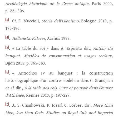
Archéologie historique de la Grèce antique
, Paris 2000,
p. 221-305.
[3]
. Cf. F. Muccioli,
Storia dell’Ellenismo
, Bologne 2019, p.
175-196.
[4]
.
Hellenistic Palaces
, Aarhus 1999.
[5]
. « La table du roi » dans A. Esposito dir.,
Autour du
banquet. Modèles de consommation et usages sociaux
,
Dijon 2015, p. 365-383.
[6]
. « Antiochos IV au banquet : la construction
historiographique d’un contre-modèle » dans C. Grandjean
et al
. dir.,
À la table des rois. Luxe et pouvoir dans l’œuvre
d’Athénée
, Rennes 2013, p. 197‑227.
[7]
. A. S. Chankowski, P. Iossif, C. Lorber, dir.,
More than
Men, less than Gods. Studies on Royal Cult and Imperial