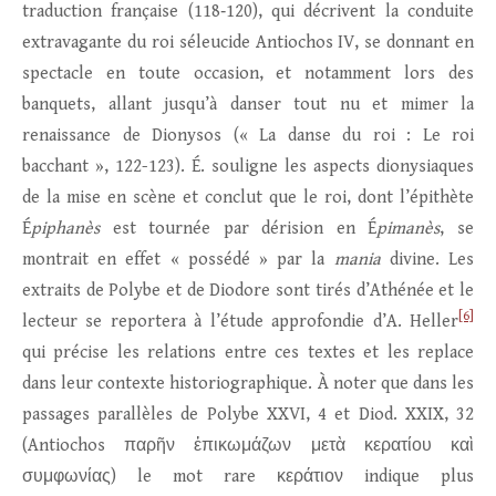
traduction française (118‑120), qui décrivent la conduite
extravagante du roi séleucide Antiochos IV, se donnant en
spectacle en toute occasion, et notamment lors des
banquets, allant jusqu’à danser tout nu et mimer la
renaissance de Dionysos (« La danse du roi : Le roi
bacchant », 122-123). É. souligne les aspects dionysiaques
de la mise en scène et conclut que le roi, dont l’épithète
É
piphanès
est tournée par dérision en É
pimanès
, se
montrait en effet « possédé » par la
mania
divine. Les
extraits de Polybe et de Diodore sont tirés d’Athénée et le
[6]
lecteur se reportera à l’étude approfondie d’A. Heller
qui précise les relations entre ces textes et les replace
dans leur contexte historiographique. À noter que dans les
passages parallèles de Polybe XXVI, 4 et Diod. XXIX, 32
(Antiochos παρῆν ἐπικωμάζων μετὰ κερατίου καὶ
συμφωνίας) le mot rare κεράτιον indique plus