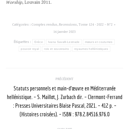
Worship
, Louvain 2011.
Catégories :
Comptes rendus
,
Recensions
,
Tome 124 - 2022 – N°2
16 janvier 2023
Étiquettes :
Grèce
Ivana Savalli-Lestrade
mœurs et coutumes
pouvoir royal
rois et souverains
royaumes hellénistiques
Navigation
PRÉCÉDENT
article
Statuts personnels et main-d’œuvre en Méditerranée
hellénistique. – S. Maillot, J. Zurbach dir. – Clermont-Ferrand
Article
: Presses Universitaires Blaise Pascal, 2021. – 412 p. –
précédent
(Histoires croisées). – ISBN : 978.2.84516.976.0
: