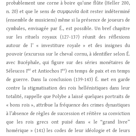
probablement une corne à boire qu’une flûte (Heller 200,
n. 20) et que le sens de συμφωνία doit rester indéterminé
(ensemble de musiciens) même si la présence de joueurs de
cymbales, envisagée par É., est possible. Un bref chapitre
sur les rituels royaux (127-137) réunit des réflexions
autour de l’ « investiture royale » et des insignes du
pouvoir (excursus sur le cheval cornu, à identifier selon É.
avec Bucéphale, qui figure sur des séries monétaires de
er
er
Séleucos I
et Antiochos I
) en temps de paix et en temps
de guerre. Dans la conclusion (139‑143) É. met en garde
contre la stigmatisation des rois hellénistiques dans leur
totalité, rappelle que Polybe a laissé quelques portraits de
« bons rois », attribue la fréquence des crimes dynastiques
à l’absence de règles de succession et réitère sa conviction
que les rois grecs ont puisé dans « le “grand livre”
homérique » (141) les codes de leur idéologie et de leurs