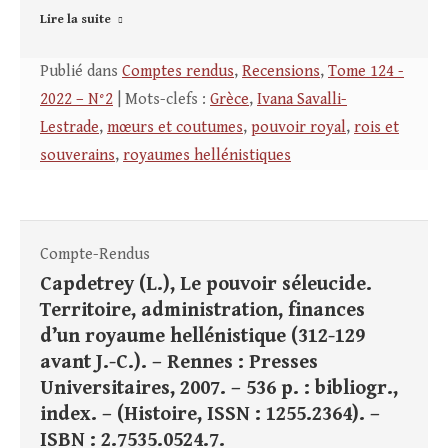
Lire la suite
Publié dans
Comptes rendus
,
Recensions
,
Tome 124 -
2022 – N°2
| Mots-clefs :
Grèce
,
Ivana Savalli-
Lestrade
,
mœurs et coutumes
,
pouvoir royal
,
rois et
souverains
,
royaumes hellénistiques
Compte-Rendus
Capdetrey (L.), Le pouvoir séleucide.
Territoire, administration, finances
d’un royaume hellénistique (312-129
avant J.-C.). – Rennes : Presses
Universitaires, 2007. – 536 p. : bibliogr.,
index. – (Histoire, ISSN : 1255.2364). –
ISBN : 2.7535.0524.7.