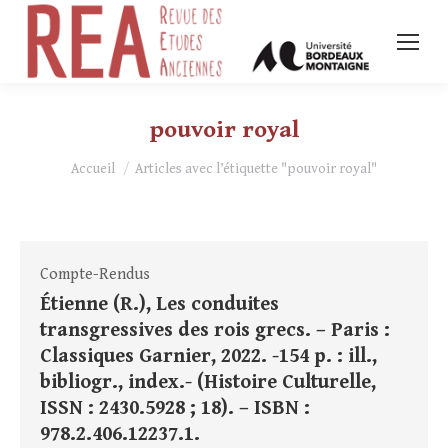
pouvoir royal
Vous êtes ici :
Accueil
Articles avec l’étiquette "pouvoir royal"
Compte-Rendus
Étienne (R.), Les conduites
transgressives des rois grecs. – Paris :
Classiques Garnier, 2022. -154 p. : ill.,
bibliogr., index.- (Histoire Culturelle,
ISSN : 2430.5928 ; 18). – ISBN :
978.2.406.12237.1.