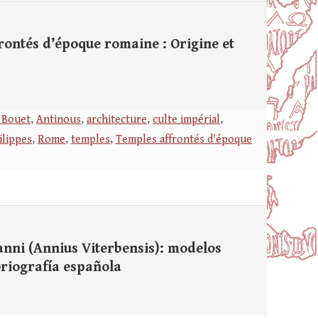
ontés d’époque romaine : Origine et
 Bouet
,
Antinous
,
architecture
,
culte impérial
,
ilippes
,
Rome
,
temples
,
Temples affrontés d'époque
nni (Annius Viterbensis): modelos
toriografía española