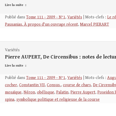
Lire la suite
Publié dans
Tome 111 - 2009 - N°1
,
Variétés
| Mots-clefs :
Le r
Pausanias. À propos d'un ouvrage récent
,
Marcel PIERART
Variétés
Pierre AUPERT, De Circensibus : notes de lectu
Lire la suite
Publié dans
Tome 111 - 2009 - N°1
,
Variétés
| Mots-clefs :
Augu
cocher
,
Constantin VII
,
Consus.
,
course de chars
,
De Circensib
mosaïque
,
Néron
,
obélisque
,
Palatin
,
Pierre Aupert
,
Poseidon 
spina
,
symbolique politique et religieuse de la course