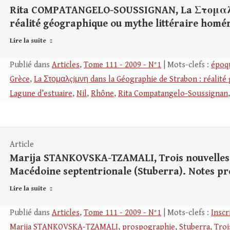
Rita COMPATANGELO-SOUSSIGNAN, La Στομαλçi
réalité géographique ou mythe littéraire homé
Lire la suite
Publié dans
Articles
,
Tome 111 - 2009 - N°1
| Mots-clefs :
époqu
Grèce
,
La Στομαλçiμνη dans la Géographie de Strabon : réalité
Lagune d’estuaire
,
Nil
,
Rhône
,
Rita Compatangelo-Soussignan
Article
Marija STANKOVSKA-TZAMALI, Trois nouvelles i
Macédoine septentrionale (Stuberra). Notes p
Lire la suite
Publié dans
Articles
,
Tome 111 - 2009 - N°1
| Mots-clefs :
Inscr
Marija STANKOVSKA-TZAMALI
,
prospographie
,
Stuberra
,
Troi