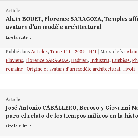
Article
Alain BOUET, Florence SARAGOZA, Temples affr
avatars d’un modèle architectural
Lire la suite
Publié dans
Articles
,
Tome 111 - 2009 - N°1
| Mots-clefs :
Alain
Flaviens
,
Florence SARAGOZA
,
Hadrien
,
Industria
,
Lambèse
,
Ph
romaine : Origine et avatars d'un modèle architectural
,
Tivoli
Article
José Antonio CABALLERO, Beroso y Giovanni Na
para el relato de los tiempos míticos en la his
Lire la suite