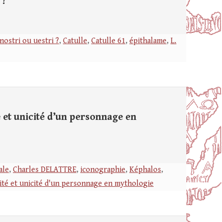
 ?
 nostri ou uestri ?
,
Catulle
,
Catulle 61
,
épithalame
,
L.
 et unicité d’un personnage en
ale
,
Charles DELATTRE
,
iconographie
,
Képhalos
,
nité et unicité d'un personnage en mythologie