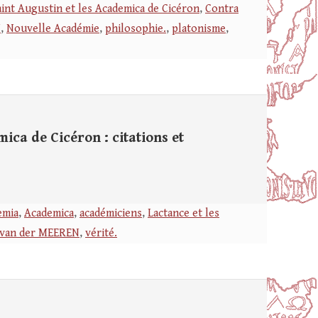
saint Augustin et les Academica de Cicéron
,
Contra
N
,
Nouvelle Académie
,
philosophie.
,
platonisme
,
ca de Cicéron : citations et
emia
,
Academica
,
académiciens
,
Lactance et les
 van der MEEREN
,
vérité.