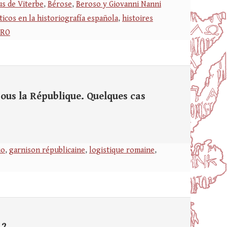
s de Viterbe
,
Bérose
,
Beroso y Giovanni Nanni
ticos en la historiografía española
,
histoires
ERO
ous la République. Quelques cas
io
,
garnison républicaine
,
logistique romaine
,