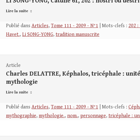
Li SONG-YONG, Catulle 61, 202 : nostri ou uestri
Lire la suite
Publié dans
Articles
,
Tome 111 - 2009 - N°1
| Mots-clefs :
202 :
Havet.
,
Li SONG-YONG
,
tradition manuscrite
Article
Charles DELATTRE, Képhalos, tricéphale : unité
mythologie
Lire la suite
Publié dans
Articles
,
Tome 111 - 2009 - N°1
| Mots-clefs :
Céph
mythographie
,
mythologie.
,
nom.
,
personnage
,
tricéphale : u