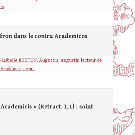
es
céron dans le contra Academicos
-Isabelle BOUTON
,
Augustin
,
Augustin lecteur de
 Académie
,
signe.
demicis » (Retract. I, 1) : saint