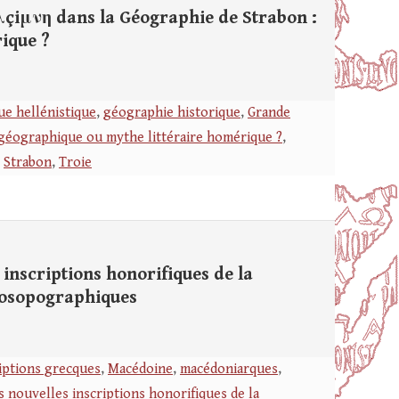
μνη dans la Géographie de Strabon :
rique ?
e hellénistique
,
géographie historique
,
Grande
 géographique ou mythe littéraire homérique ?
,
,
Strabon
,
Troie
nscriptions honorifiques de la
rosopographiques
iptions grecques
,
Macédoine
,
macédoniarques
,
s nouvelles inscriptions honorifiques de la