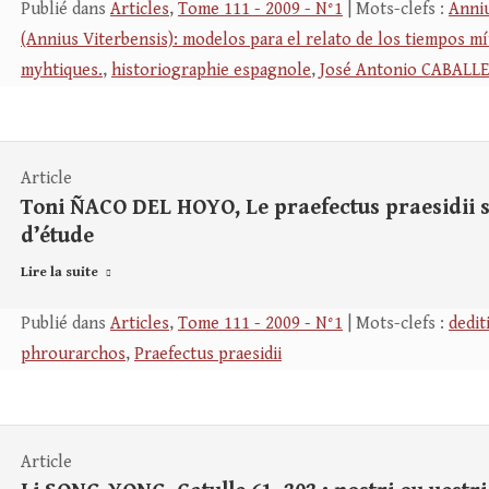
Publié dans
Articles
,
Tome 111 - 2009 - N°1
| Mots-clefs :
Anniu
(Annius Viterbensis): modelos para el relato de los tiempos mí
myhtiques.
,
historiographie espagnole
,
José Antonio CABALL
Article
Toni ÑACO DEL HOYO, Le praefectus praesidii s
d’étude
Lire la suite
Publié dans
Articles
,
Tome 111 - 2009 - N°1
| Mots-clefs :
dedit
phrourarchos
,
Praefectus praesidii
Article