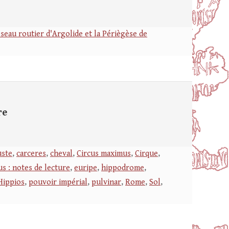
éseau routier d'Argolide et la Périègèse de
re
ste
,
carceres
,
cheval
,
Circus maximus
,
Cirque
,
us : notes de lecture
,
euripe
,
hippodrome
,
Hippios
,
pouvoir impérial
,
pulvinar
,
Rome
,
Sol
,