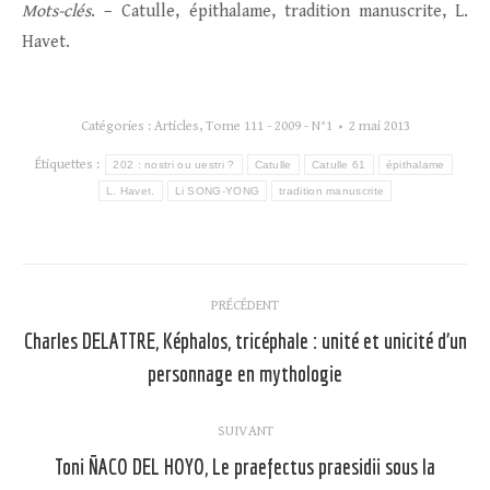
Mots-clés
. – Catulle, épithalame, tradition manuscrite, L.
Havet.
Catégories :
Articles
,
Tome 111 - 2009 - N°1
2 mai 2013
Étiquettes :
202 : nostri ou uestri ?
Catulle
Catulle 61
épithalame
L. Havet.
Li SONG-YONG
tradition manuscrite
Navigation
PRÉCÉDENT
article
Charles DELATTRE, Képhalos, tricéphale : unité et unicité d’un
Article
personnage en mythologie
précédent
:
SUIVANT
Toni ÑACO DEL HOYO, Le praefectus praesidii sous la
Article