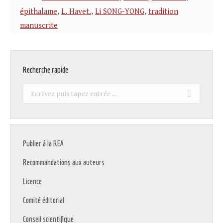
épithalame
,
L. Havet.
,
Li SONG-YONG
,
tradition
manuscrite
Recherche rapide
Recherche
:
Publier à la REA
Recommandations aux auteurs
Licence
Comité éditorial
Conseil scientifique