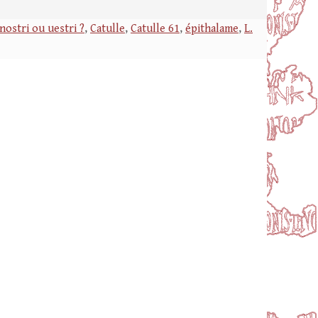
 nostri ou uestri ?
,
Catulle
,
Catulle 61
,
épithalame
,
L.