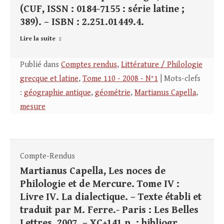
(CUF, ISSN : 0184-7155 : série latine ;
389). – ISBN : 2.251.01449.4.
Lire la suite
Publié dans
Comptes rendus
,
Littérature / Philologie
grecque et latine
,
Tome 110 - 2008 - N°1
| Mots-clefs
:
géographie antique
,
géométrie
,
Martianus Capella
,
mesure
Compte-Rendus
Martianus Capella, Les noces de
Philologie et de Mercure. Tome IV :
Livre IV. La dialectique. – Texte établi et
traduit par M. Ferre.- Paris : Les Belles
Lettres, 2007. – XC+141 p. : bibliogr.,