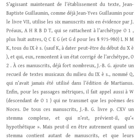
S’agissant maintenant de l’établissement du texte, Jean-
Baptiste Guillaumin, comme déjà Jean-Yves Guillaumin pour
le livre VII, utilise les six manuscrits mis en évidence par J.
Préaux, A H R B D T, qui se rattachent à l’archétype O 1 ,
plus huit autres, Q C E G (et G d pour les § 975-980) L N M
K, tous du IX è s. (sauf K, à dater peut-être du début du X è
), et qui, eux, remontent à un état corrigé de l’archétype, O
2 . À ces manuscrits, déjà fort nombreux, J.-B. G. ajoute un
recueil de textes musicaux du milieu du IX è s., nommé Q,
qui n’avait jamais été utilisé dans l’édition de Martianus.
Enfin, pour les passages métriques, il fait appel aussi à W
(descendant de O 1 ) qui ne transmet que les poèmes des
Noces. De tous ces manuscrits, J.-B. G. livre p. CXV un
stemma complexe, et qui n’est, prévient-il, qu’«
hypothétique ». Mais peut-il en être autrement quand un
stemma contient autant de manuscrits, et que leurs