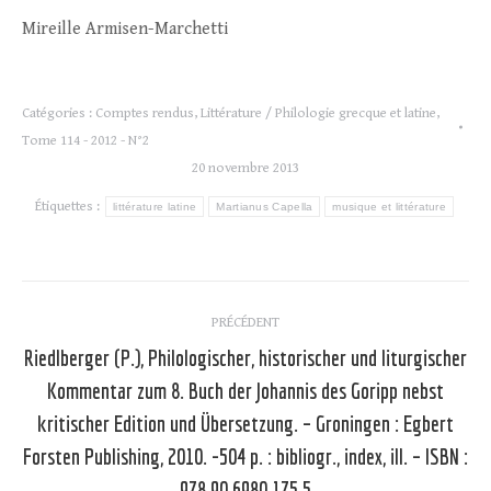
Mireille Armisen-Marchetti
Catégories :
Comptes rendus
,
Littérature / Philologie grecque et latine
,
Tome 114 - 2012 - N°2
20 novembre 2013
Étiquettes :
littérature latine
Martianus Capella
musique et littérature
Navigation
PRÉCÉDENT
article
Riedlberger (P.), Philologischer, historischer und liturgischer
Kommentar zum 8. Buch der Johannis des Goripp nebst
kritischer Edition und Übersetzung. – Groningen : Egbert
Article
précédent
Forsten Publishing, 2010. -504 p. : bibliogr., index, ill. – ISBN :
:
978.90.6980.175.5