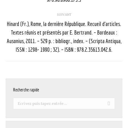
SUIVANT
Hinard (Fr.), Rome, la dernière République. Recueil d’articles.
Textes réunis et présentés par E. Bertrand. – Bordeaux :
Article
Ausonius, 2011. – 529 p. : bibliogr., index. – (Scripta Antiqua,
suivant
ISSN : 1298- 1990 ; 32). – ISBN : 978.2.35613.042.6.
:
Recherche rapide
Recherche
: