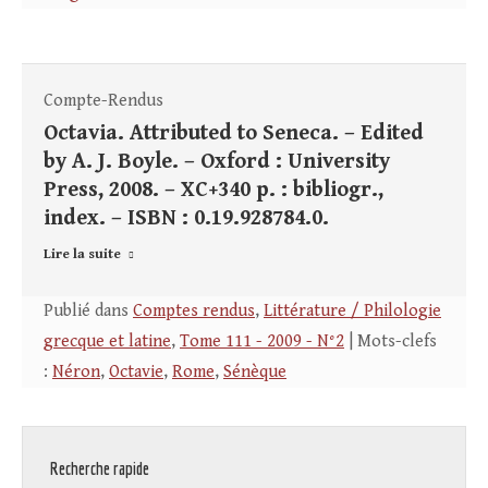
Compte-Rendus
Octavia. Attributed to Seneca. – Edited
by A. J. Boyle. – Oxford : University
Press, 2008. – XC+340 p. : bibliogr.,
index. – ISBN : 0.19.928784.0.
Lire la suite
Publié dans
Comptes rendus
,
Littérature / Philologie
grecque et latine
,
Tome 111 - 2009 - N°2
| Mots-clefs
:
Néron
,
Octavie
,
Rome
,
Sénèque
Recherche rapide