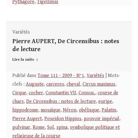
Pythagore
,
Tigellinus
Variétés
Pierre AUPERT, De Circensibus : notes
de lecture
Lire la suite
Publié dans
Tome 111 - 2009 - N°1
,
Variétés
| Mots-
clefs :
Auguste
,
carceres
,
cheval
,
Circus maximus
,
Cirque
,
cocher
,
Constantin VII
,
Consus.
,
course de
chars
,
De Circensibus : notes de lecture
,
euripe
,
hippodrome
,
mosaïque
,
Néron
,
obélisque
,
Palatin
,
Pierre Aupert
,
Poseidon Hippios
,
pouvoir impérial
,
pulvinar
,
Rome
,
Sol
,
spina
,
symbolique politique et
religieuse de la course