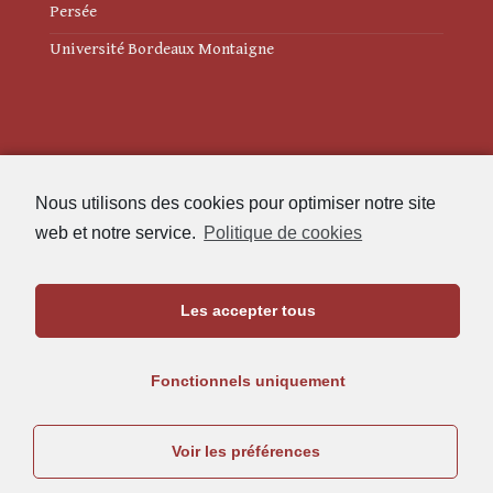
Persée
Université Bordeaux Montaigne
Mentions légales
Nous utilisons des cookies pour optimiser notre site
Politique de cookies (UE)
web et notre service.
Politique de cookies
Revue des Études Anciennes
Les accepter tous
Maison de l'Archéologie
Université Bordeaux Montaigne
Fonctionnels uniquement
33607 Pessac Cedex
05.57.12.45.63
Voir les préférences
rea@u-bordeaux-montaigne.fr