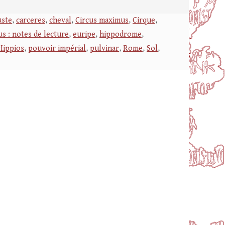
ste
,
carceres
,
cheval
,
Circus maximus
,
Cirque
,
us : notes de lecture
,
euripe
,
hippodrome
,
Hippios
,
pouvoir impérial
,
pulvinar
,
Rome
,
Sol
,