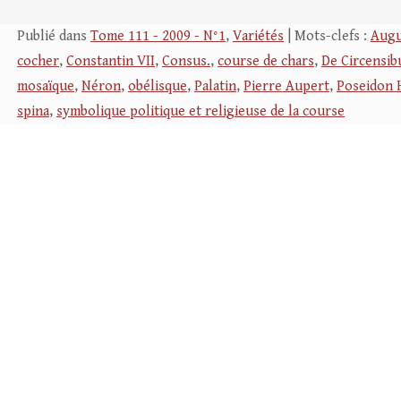
Publié dans
Tome 111 - 2009 - N°1
,
Variétés
| Mots-clefs :
Augu
cocher
,
Constantin VII
,
Consus.
,
course de chars
,
De Circensib
mosaïque
,
Néron
,
obélisque
,
Palatin
,
Pierre Aupert
,
Poseidon 
spina
,
symbolique politique et religieuse de la course