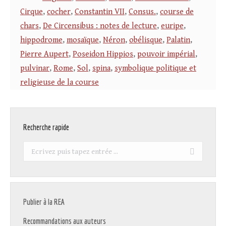
Cirque
,
cocher
,
Constantin VII
,
Consus.
,
course de
chars
,
De Circensibus : notes de lecture
,
euripe
,
hippodrome
,
mosaïque
,
Néron
,
obélisque
,
Palatin
,
Pierre Aupert
,
Poseidon Hippios
,
pouvoir impérial
,
pulvinar
,
Rome
,
Sol
,
spina
,
symbolique politique et
religieuse de la course
Recherche rapide
Recherche
:
Publier à la REA
Recommandations aux auteurs