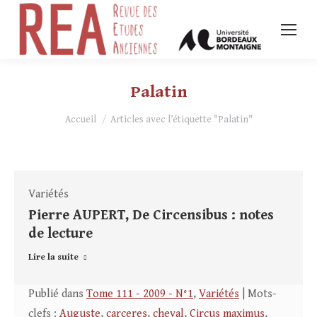
Palatin
Vous êtes ici :
Accueil
Articles avec l’étiquette "Palatin"
Variétés
Pierre AUPERT, De Circensibus : notes
de lecture
Lire la suite
Publié dans
Tome 111 - 2009 - N°1
,
Variétés
| Mots-
clefs :
Auguste
,
carceres
,
cheval
,
Circus maximus
,