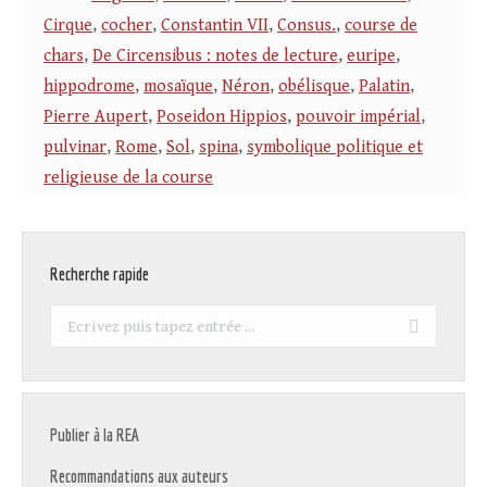
Cirque
,
cocher
,
Constantin VII
,
Consus.
,
course de
chars
,
De Circensibus : notes de lecture
,
euripe
,
hippodrome
,
mosaïque
,
Néron
,
obélisque
,
Palatin
,
Pierre Aupert
,
Poseidon Hippios
,
pouvoir impérial
,
pulvinar
,
Rome
,
Sol
,
spina
,
symbolique politique et
religieuse de la course
Recherche rapide
Recherche
:
Publier à la REA
Recommandations aux auteurs