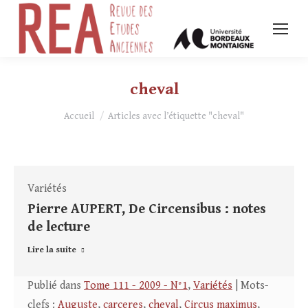
cheval
Vous êtes ici :
Accueil
Articles avec l’étiquette "cheval"
Variétés
Pierre AUPERT, De Circensibus : notes
de lecture
Lire la suite
Publié dans
Tome 111 - 2009 - N°1
,
Variétés
| Mots-
clefs :
Auguste
,
carceres
,
cheval
,
Circus maximus
,