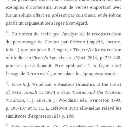
exemples d’Hortensius, avocat de Verrès emportant avec
lui un sphinx offert en présent par son client, et de Néron
paraît un argument bien léger à cet égard.
[6]
. On notera du reste que l’analyse de la reconstruction
du personnage de Clodius par Cicéron (impiété, inceste,
folie…) que propose R. Seager, « The (re/de)construction
of Clodius in Cicero’s Speeches »,
CQ
64, 2014, p. 226-240,
pourrait partiellement être appliquée à la façon dont
l’image de Néron est façonnée dans les époques suivantes.
[7]
.
Pace
A. J. Woodman, « Amateur Dramatics at the Court
of Nero:
Annals
15.48-74 » dans
Tacitus and the Tacitean
Tradition
, T. J. Luce, A. J. Woodman éds., Princeton 1993,
p. 106-107 et n. 11. L. Lefebvre avait elle-même relevé les
similitudes d’expression à la p. 190.
[8]