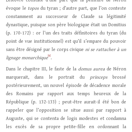
Lefebvre constate d’une part que la peinture de Néron
évoque le
topos
du tyran ; d’autre part, que l’on conteste
constamment au successeur de Claude sa légitimité
dynastique, puisque son père biologique était un Domitius
(p. 170-172) : or l’un des traits définitoires du tyran (du
point de vue institutionnel) est qu’il s’empare du pouvoir
sans être désigné par le corps civique
ni se rattacher à un
[4]
lignage monarchique
.
Dans le chapitre III, le faste de la
domus aurea
de Néron
marquerait, dans le portrait du
princeps
brossé
postérieurement, un nouvel épisode de décadence morale
des Romains par rapport aux temps heureux de la
République (p. 132-133) ; peut-être aurait-il été bon de
rappeler que l’opposition se situe aussi par rapport à
Auguste, qui se contenta de logis modestes et condamna
les excès de sa propre petite-fille en ordonnant la