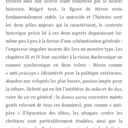
trouvée dans une source étant remotivée par le nouvel
historien. Malgré tout, la figure de Néron reste
fondamentalement stable. Le matricide et l’histrion sont
les deux pôles majeurs qui la caractérisent, le contexte
historique précis lié à ces deux aspects disparaissant lui-
même peu à peu à la faveur d’une schématisation générale :
l’empereur singulier incarne dès lors un monstre type. Les
chapitres III et IV font succéder à la vision diachronique un
examen synchronique en deux volets : Néron comme
« anti-
princeps
» (désintérêt pour la politique extérieure,
abandon aux voluptés les plus basses, passion inepte pour
la cithare, lâcheté qui en fait l’antithèse du
miles
et du
dux
,
voire du
uir
en général ; la
domus aurea
concentre maints
griefs relevant de tous ces domaines), puis comme « anti-
père » (l’épuration des élites, les attaques contre les
chrétiens sont particulièrement étudiées, ainsi que la