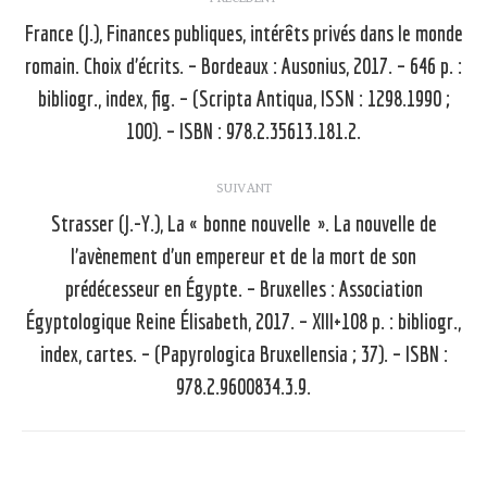
article
France (J.), Finances publiques, intérêts privés dans le monde
romain. Choix d’écrits. – Bordeaux : Ausonius, 2017. – 646 p. :
Article
bibliogr., index, fig. – (Scripta Antiqua, ISSN : 1298.1990 ;
précédent
100). – ISBN : 978.2.35613.181.2.
:
SUIVANT
Strasser (J.-Y.), La « bonne nouvelle ». La nouvelle de
l’avènement d’un empereur et de la mort de son
prédécesseur en Égypte. – Bruxelles : Association
Article
Égyptologique Reine Élisabeth, 2017. – XIII+108 p. : bibliogr.,
suivant
index, cartes. – (Papyrologica Bruxellensia ; 37). – ISBN :
:
978.2.9600834.3.9.