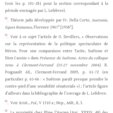
(voir les p. 101-181 pour la section correspondant à la
période envisagée par L. Lefebvre).
[2]
. Théorie jadis développée par Fr. Della Corte,
Suetonio,
2
1
Eques Romanus
, Florence 1967
[1958
].
[3]
. Voir à ce sujet l’article de O. Devillers, « Observations
sur la représentation de la politique spectaculaire de
Néron. Pour une comparaison entre Tacite, Suétone et
Dion Cassius » dans
Présence de Suétone. Actes du colloque
tenu à Clermont
‑
Ferrand (25-27 novembre 2004)
, R.
Poignault éd., Clermont‑Ferrand 2009, p. 61-72 (en
particulier p. 65-66 : « Suétone paraît presque prendre le
contre-pied d’une sensibilité sénatoriale ») ; l’article figure
d’ailleurs dans la bibliographie de l’ouvrage de L. Lefebvre.
[4]
. Voir Arist.,
Pol
., V 1310 a ; Nep.,
Milt
., 8, 3.
[5]
. La proximité chez Pline l’Ancien (
Nat.
, XXXIV, 48) des