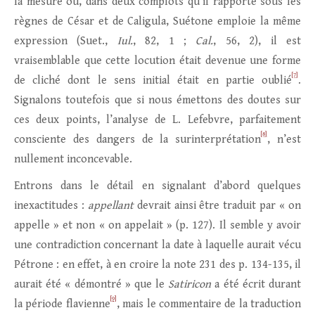
la mesure où, dans deux complots qu’il rapporte sous les
règnes de César et de Caligula, Suétone emploie la même
expression (Suet.,
Iul.
, 82, 1 ;
Cal.
,
56, 2), il est
vraisemblable que cette locution était devenue une forme
[7]
de cliché dont le sens initial était en partie oublié
.
Signalons toutefois que si nous émettons des doutes sur
ces deux points, l’analyse de L. Lefebvre, parfaitement
[8]
consciente des dangers de la surinterprétation
, n’est
nullement inconcevable.
Entrons dans le détail en signalant d’abord quelques
inexactitudes :
appellant
devrait ainsi être traduit par « on
appelle » et non « on appelait » (p. 127). Il semble y avoir
une contradiction concernant la date à laquelle aurait vécu
Pétrone : en effet, à en croire la note 231 des p. 134-135, il
aurait été « démontré » que le
Satiricon
a été écrit durant
[9]
la période flavienne
, mais le commentaire de la traduction