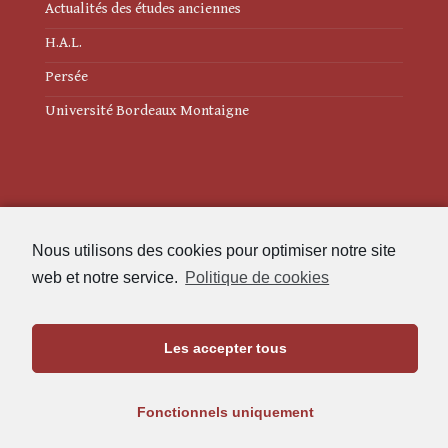
Actualités des études anciennes
H.A.L.
Persée
Université Bordeaux Montaigne
Mentions légales
Nous utilisons des cookies pour optimiser notre site
Politique de cookies (UE)
web et notre service.
Politique de cookies
Revue des Études Anciennes
Les accepter tous
Maison de l'Archéologie
Université Bordeaux Montaigne
Fonctionnels uniquement
33607 Pessac Cedex