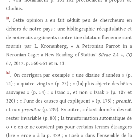
. Voir notamment p. 101-102 précisément à propos de
Clodius.
[9]
. Cette opinion a en fait séduit peu de chercheurs en
dehors de notre pays : une bibliographie récapitulative et
de nouveaux arguments contre une datation flavienne sont
fournis par L. Kronenberg, « A Petronian Parrot in a
Neronian Cage: a New Reading of Statius’
Silvae
2.4 »,
CQ
67, 2017, p. 560‑561 et n. 13.
[10]
. On corrigera par exemple « une dizaine d’année
s
» (p.
21) ; « quatre-vingt
s
» (p. 23) ; « (l
a
) plus abject
e
des bêtes
sauvages » (p. 54) ; « Izaa
c
», et non « Izaak » (p. 107 et
320) ; « l’une des causes qui explique
nt
» (p. 175) ;
prem
it
,
et non
premitur
(p. 239). En outre, « étant donné » devrait
rester invariable (p. 80) ; la transformation automatique de
o + e en œ ne convient pas pour certains termes étrangers
(lire « eroe » à la p. 329 ; « Loeb » dans l’ensemble de la