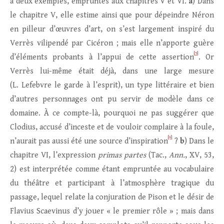
à deux exemples, empruntés aux chapitres V et VI.
a
) Dans
le chapitre V, elle estime ainsi que pour dépeindre Néron
en pilleur d’œuvres d’art, on s’est largement inspiré du
Verrès vilipendé par Cicéron ; mais elle n’apporte guère
[5]
d’éléments probants à l’appui de cette assertion
. Or
Verrès lui-même était déjà, dans une large mesure
(L. Lefebvre le garde à l’esprit), un type littéraire et bien
d’autres personnages ont pu servir de modèle dans ce
domaine. À ce compte-là, pourquoi ne pas suggérer que
Clodius, accusé d’inceste et de vouloir complaire à la foule,
[6]
n’aurait pas aussi été une source d’inspiration
?
b
) Dans le
chapitre VI, l’expression
primas partes
(Tac.,
Ann.
, XV, 53,
2) est interprétée comme étant empruntée au vocabulaire
du théâtre et participant à l’atmosphère tragique du
passage, lequel relate la conjuration de Pison et le désir de
Flavius Scaevinus d’y jouer « le premier rôle » ; mais dans