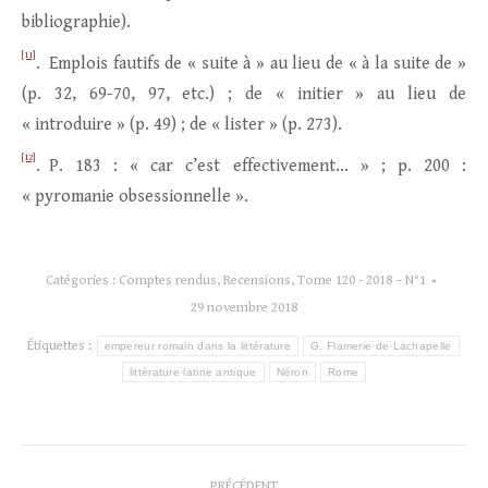
bibliographie).
[11]
. Emplois fautifs de « suite à » au lieu de « à la suite de »
(p. 32, 69-70, 97, etc.) ; de « initier » au lieu de
« introduire » (p. 49) ; de « lister » (p. 273).
[12]
. P. 183 : « car c’est effectivement… » ; p. 200 :
« pyromanie obsessionnelle ».
Catégories :
Comptes rendus
,
Recensions
,
Tome 120 - 2018 – N°1
29 novembre 2018
Étiquettes :
empereur romain dans la littérature
G. Flamerie de Lachapelle
littérature latine antique
Néron
Rome
Navigation
PRÉCÉDENT