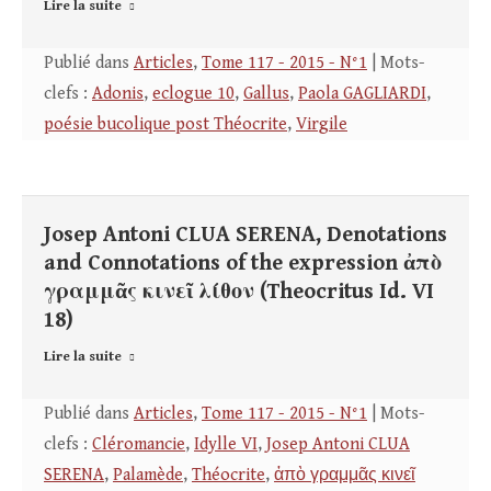
Lire la suite
Publié dans
Articles
,
Tome 117 - 2015 - N°1
| Mots-
clefs :
Adonis
,
eclogue 10
,
Gallus
,
Paola GAGLIARDI
,
poésie bucolique post Théocrite
,
Virgile
Josep Antoni CLUA SERENA, Denotations
and Connotations of the expression ἀπὸ
γραμμᾶς κινεῖ λίθον (Theocritus Id. VI
18)
Lire la suite
Publié dans
Articles
,
Tome 117 - 2015 - N°1
| Mots-
clefs :
Cléromancie
,
Idylle VI
,
Josep Antoni CLUA
SERENA
,
Palamède
,
Théocrite
,
ἀπὸ γραμμᾶς κινεῖ