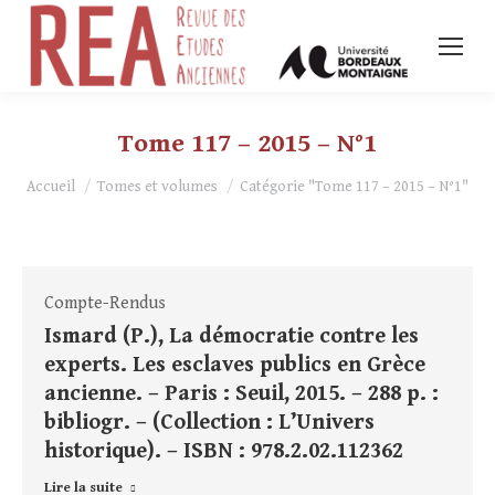
Tome 117 – 2015 – N°1
Vous êtes ici :
Accueil
Tomes et volumes
Catégorie "Tome 117 – 2015 – N°1"
Compte-Rendus
Ismard (P.), La démocratie contre les
experts. Les esclaves publics en Grèce
ancienne. – Paris : Seuil, 2015. – 288 p. :
bibliogr. – (Collection : L’Univers
historique). – ISBN : 978.2.02.112362
Lire la suite