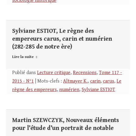
sociologie historique
Sylviane ESTIOT, Le règne des
empereurs carus, carin et numérien
(282-285 de notre ère)
Lire la suite
Publié dans
Lecture critique
,
Recensions
,
Tome 117 -
2015 - N°1
| Mots-clefs :
Altmayer K.
,
carin
,
carus
,
Le
règne des empereurs
,
numérien
,
Sylviane ESTIOT
Martin SZEWCZYK, Nouveaux éléments
pour l’étude d’un portrait de notable