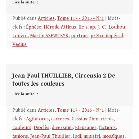
Lire la suite
Publié dans
Articles
,
Tome 117 - 2015 - N°1
| Mots-
clefs :
Éphèse
,
Hérode Atticus
,
IIe s. ap. J.-C.
,
Loukou
,
Louvre
,
Martin SZEWCZYK
,
portrait
,
prêtre impérial
,
Vedius
Jean-Paul THUILLIER, Circensia 2 De
toutes les couleurs
Lire la suite
Publié dans
Articles
,
Tome 117 - 2015 - N°1
| Mots-
clefs :
Agitatores
,
carceres
,
Cassius Dion
,
circus
,
couleurs
,
Dioclès
,
diversium
,
Étrusques
,
factions
,
fanions
,
Jean-Paul Thuillier
,
ludi
,
ministri
,
mosaïques
,