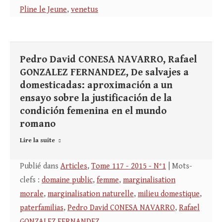
Pline le Jeune
,
venetus
Pedro David CONESA NAVARRO, Rafael
GONZALEZ FERNANDEZ, De salvajes a
domesticadas: aproximación a un
ensayo sobre la justificación de la
condición femenina en el mundo
romano
Lire la suite
Publié dans
Articles
,
Tome 117 - 2015 - N°1
| Mots-
clefs :
domaine public
,
femme
,
marginalisation
morale
,
marginalisation naturelle
,
milieu domestique
,
paterfamilias
,
Pedro David CONESA NAVARRO
,
Rafael
GONZALEZ FERNANDEZ