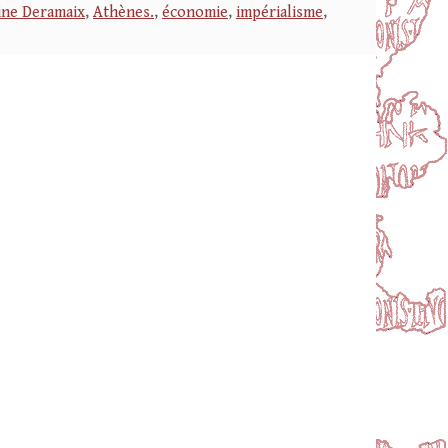
ine Deramaix
,
Athènes.
,
économie
,
impérialisme
,