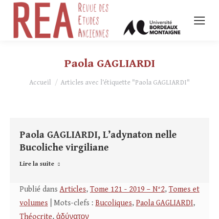
Paola GAGLIARDI
Vous êtes ici :
Accueil
Articles avec l’étiquette "Paola GAGLIARDI"
Paola GAGLIARDI, L’adynaton nelle
Bucoliche virgiliane
Lire la suite
Publié dans
Articles
,
Tome 121 - 2019 – N°2
,
Tomes et
volumes
| Mots-clefs :
Bucoliques
,
Paola GAGLIARDI
,
Théocrite
,
ἀδύνατον