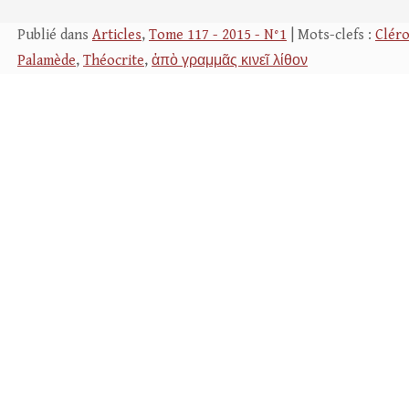
Publié dans
Articles
,
Tome 117 - 2015 - N°1
| Mots-clefs :
Clér
Palamède
,
Théocrite
,
ἀπὸ γραμμᾶς κινεῖ λίθον