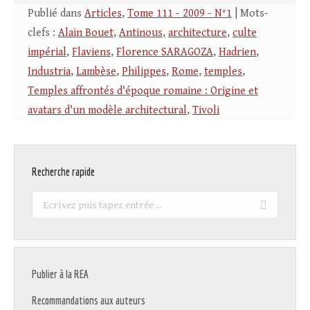
Publié dans
Articles
,
Tome 111 - 2009 - N°1
| Mots-
clefs :
Alain Bouet
,
Antinous
,
architecture
,
culte
impérial
,
Flaviens
,
Florence SARAGOZA
,
Hadrien
,
Industria
,
Lambèse
,
Philippes
,
Rome
,
temples
,
Temples affrontés d'époque romaine : Origine et
avatars d'un modèle architectural
,
Tivoli
Recherche rapide
Recherche
:
Publier à la REA
Recommandations aux auteurs