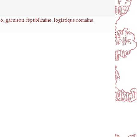
io
,
garnison républicaine
,
logistique romaine
,