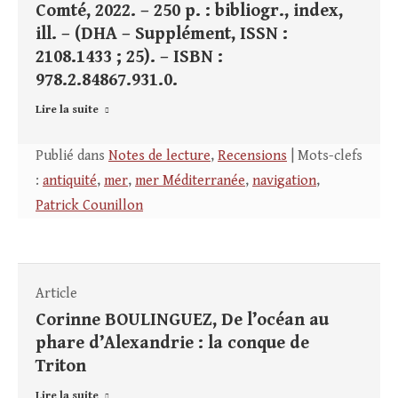
Comté, 2022. – 250 p. : bibliogr., index,
ill. – (DHA – Supplément, ISSN :
2108.1433 ; 25). – ISBN :
978.2.84867.931.0.
Lire la suite
Publié dans
Notes de lecture
,
Recensions
| Mots-clefs
:
antiquité
,
mer
,
mer Méditerranée
,
navigation
,
Patrick Counillon
Article
Corinne BOULINGUEZ, De l’océan au
phare d’Alexandrie : la conque de
Triton
Lire la suite