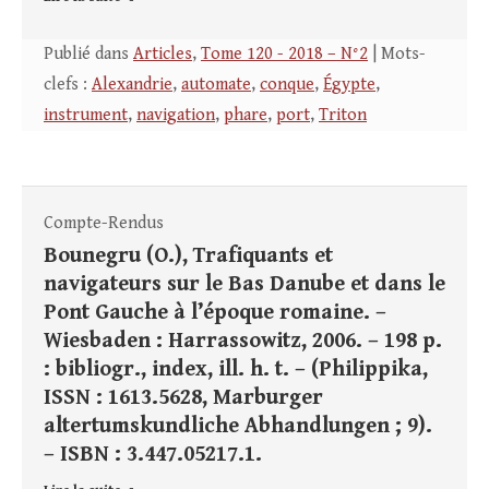
Publié dans
Articles
,
Tome 120 - 2018 – N°2
| Mots-
clefs :
Alexandrie
,
automate
,
conque
,
Égypte
,
instrument
,
navigation
,
phare
,
port
,
Triton
Compte-Rendus
Bounegru (O.), Trafiquants et
navigateurs sur le Bas Danube et dans le
Pont Gauche à l’époque romaine. –
Wiesbaden : Harrassowitz, 2006. – 198 p.
: bibliogr., index, ill. h. t. – (Philippika,
ISSN : 1613.5628, Marburger
altertumskundliche Abhandlungen ; 9).
– ISBN : 3.447.05217.1.