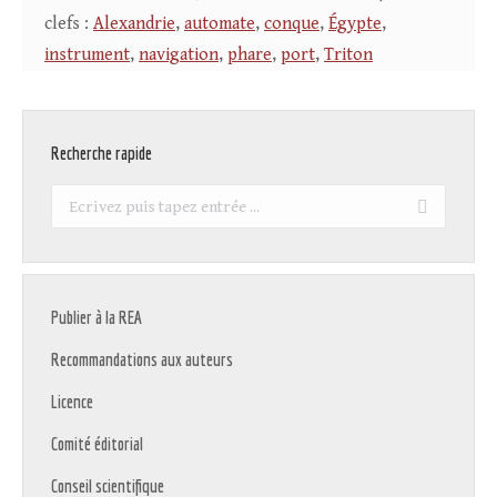
clefs :
Alexandrie
,
automate
,
conque
,
Égypte
,
instrument
,
navigation
,
phare
,
port
,
Triton
Recherche rapide
Recherche
:
Publier à la REA
Recommandations aux auteurs
Licence
Comité éditorial
Conseil scientifique