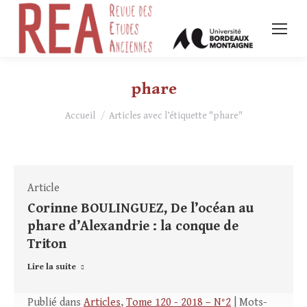
phare
Vous êtes ici :
Accueil
Articles avec l’étiquette "phare"
Article
Corinne BOULINGUEZ, De l’océan au
phare d’Alexandrie : la conque de
Triton
Lire la suite
Publié dans
Articles
,
Tome 120 - 2018 – N°2
| Mots-