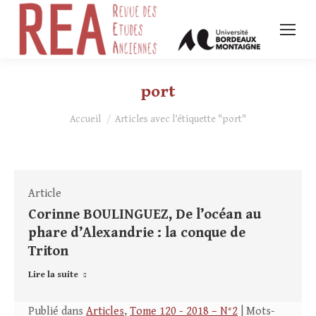
port
Vous êtes ici :
Accueil
Articles avec l’étiquette "port"
Article
Corinne BOULINGUEZ, De l’océan au
phare d’Alexandrie : la conque de
Triton
Lire la suite
Publié dans
Articles
,
Tome 120 - 2018 – N°2
| Mots-