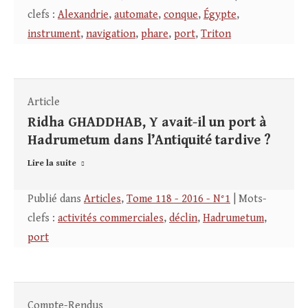
clefs :
Alexandrie
,
automate
,
conque
,
Égypte
,
instrument
,
navigation
,
phare
,
port
,
Triton
Article
Ridha GHADDHAB, Y avait-il un port à
Hadrumetum dans l’Antiquité tardive ?
Lire la suite
Publié dans
Articles
,
Tome 118 - 2016 - N°1
| Mots-
clefs :
activités commerciales
,
déclin
,
Hadrumetum
,
port
Compte-Rendus