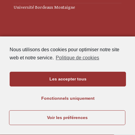
Université Bordeaux Montaigne
Mentions légales
Nous utilisons des cookies pour optimiser notre site
Politique de cookies (UE)
web et notre service.
Politique de cookies
Revue des Études Anciennes
Les accepter tous
Maison de l'Archéologie
Université Bordeaux Montaigne
Fonctionnels uniquement
33607 Pessac Cedex
05.57.12.45.63
Voir les préférences
rea@u-bordeaux-montaigne.fr