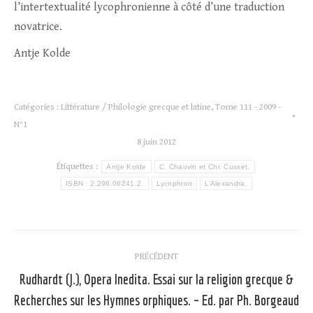
l’intertextualité lycophronienne à côté d’une traduction
novatrice.
Antje Kolde
Catégories :
Littérature / Philologie grecque et latine
,
Tome 111 - 2009 -
N°1
8 juin 2012
Étiquettes :
Antje Kolde
C. Chauvin et Chr. Cusset.
ISBN : 2.296.06241.2.
Lycophron
L’Alexandra.
Navigation
PRÉCÉDENT
article
Rudhardt (J.), Opera Inedita. Essai sur la religion grecque &
Recherches sur les Hymnes orphiques. – Ed. par Ph. Borgeaud