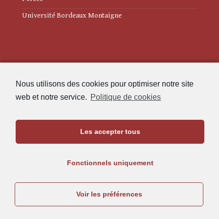
Université Bordeaux Montaigne
Mentions légales
Nous utilisons des cookies pour optimiser notre site
Politique de cookies (UE)
web et notre service.
Politique de cookies
Revue des Études Anciennes
Les accepter tous
Maison de l'Archéologie
Université Bordeaux Montaigne
Fonctionnels uniquement
33607 Pessac Cedex
05.57.12.45.63
Voir les préférences
rea@u-bordeaux-montaigne.fr