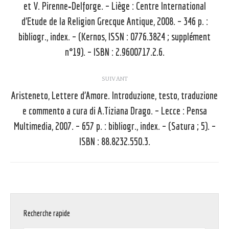
et V. Pirenne‑Delforge. – Liège : Centre International
Article
d’Etude de la Religion Grecque Antique, 2008. – 346 p. :
précédent
bibliogr., index. – (Kernos, ISSN : 0776.3824 ; supplément
:
n°19). – ISBN : 2.9600717.2.6.
SUIVANT
Aristeneto, Lettere d’Amore. Introduzione, testo, traduzione
e commento a cura di A.Tiziana Drago. – Lecce : Pensa
Article
Multimedia, 2007. – 657 p. : bibliogr., index. – (Satura ; 5). –
suivant
ISBN : 88.8232.550.3.
:
Recherche rapide