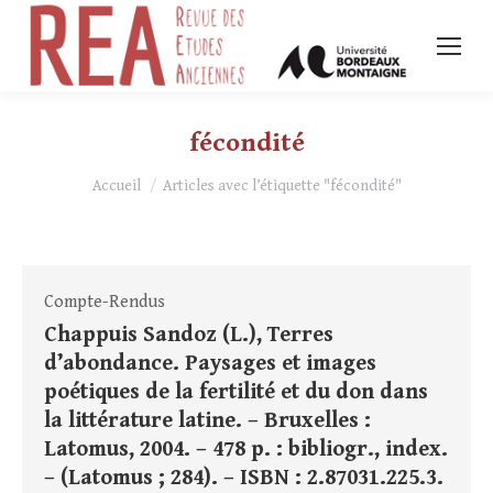
fécondité
Vous êtes ici :
Accueil
Articles avec l’étiquette "fécondité"
Compte-Rendus
Chappuis Sandoz (L.), Terres
d’abondance. Paysages et images
poétiques de la fertilité et du don dans
la littérature latine. – Bruxelles :
Latomus, 2004. – 478 p. : bibliogr., index.
– (Latomus ; 284). – ISBN : 2.87031.225.3.