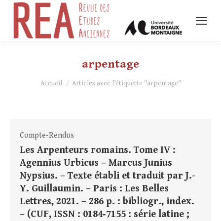
arpentage
Vous êtes ici :
Accueil
Articles avec l’étiquette "arpentage"
Compte-Rendus
Les Arpenteurs romains. Tome IV :
Agennius Urbicus – Marcus Junius
Nypsius. – Texte établi et traduit par J.-
Y. Guillaumin. – Paris : Les Belles
Lettres, 2021. – 286 p. : bibliogr., index.
– (CUF, ISSN : 0184‑7155 : série latine ;