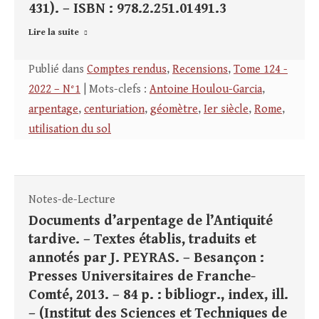
431). – ISBN : 978.2.251.01491.3
Lire la suite
Publié dans
Comptes rendus
,
Recensions
,
Tome 124 -
2022 – N°1
| Mots-clefs :
Antoine Houlou-Garcia
,
arpentage
,
centuriation
,
géomètre
,
Ier siècle
,
Rome
,
utilisation du sol
Notes-de-Lecture
Documents d’arpentage de l’Antiquité
tardive. – Textes établis, traduits et
annotés par J. PEYRAS. – Besançon :
Presses Universitaires de Franche-
Comté, 2013. – 84 p. : bibliogr., index, ill.
– (Institut des Sciences et Techniques de