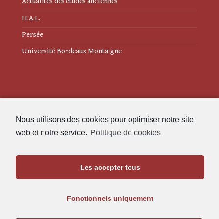
Actualités des études anciennes
H.A.L.
Persée
Université Bordeaux Montaigne
Mentions légales
Nous utilisons des cookies pour optimiser notre site
Politique de cookies (UE)
web et notre service.
Politique de cookies
Revue des Études Anciennes
Les accepter tous
Maison de l'Archéologie
Université Bordeaux Montaigne
Fonctionnels uniquement
33607 Pessac Cedex
05.57.12.45.63