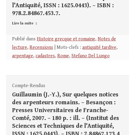
l’Antiquité, ISSN : 1625.0443). – ISBN :
978.2.84867.453.7.
Lire la suite
Publié dans
Histoire grecque et romaine
,
Notes de
lecture
,
Recensions
| Mots-clefs :
antiquité tardive
,
arpentage
,
cadastres
,
Rome
,
Stefano Del Lungo
Compte-Rendus
Guillaumin (J.-Y.), Sur quelques notices
des arpenteurs romains. – Besançon :
Presses Universitaires de Franche-
Comté, 2007. – 180 p. : ill. – (Institut des
Sciences et Techniques de l’Antiquité,
ISSN : 1625.0443). – ISBN : 2.84867.173.4