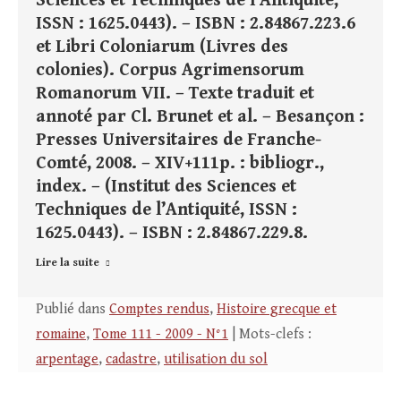
Sciences et Techniques de l’Antiquité,
ISSN : 1625.0443). – ISBN : 2.84867.223.6
et Libri Coloniarum (Livres des
colonies). Corpus Agrimensorum
Romanorum VII. – Texte traduit et
annoté par Cl. Brunet et al. – Besançon :
Presses Universitaires de Franche-
Comté, 2008. – XIV+111p. : bibliogr.,
index. – (Institut des Sciences et
Techniques de l’Antiquité, ISSN :
1625.0443). – ISBN : 2.84867.229.8.
Lire la suite
Publié dans
Comptes rendus
,
Histoire grecque et
romaine
,
Tome 111 - 2009 - N°1
| Mots-clefs :
arpentage
,
cadastre
,
utilisation du sol