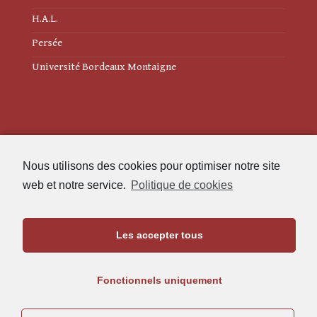
H.A.L.
Persée
Université Bordeaux Montaigne
Mentions légales
Nous utilisons des cookies pour optimiser notre site
Politique de cookies (UE)
web et notre service.
Politique de cookies
Revue des Études Anciennes
Les accepter tous
Maison de l'Archéologie
Université Bordeaux Montaigne
Fonctionnels uniquement
33607 Pessac Cedex
05.57.12.45.63