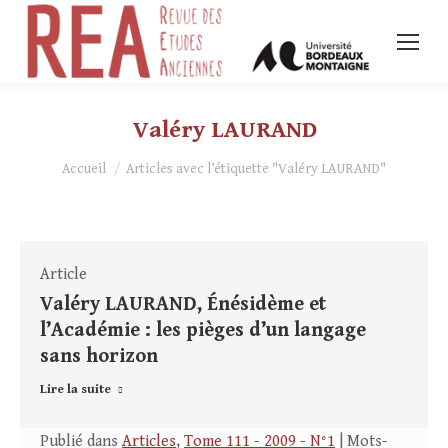
Valéry LAURAND
Vous êtes ici :
Accueil
Articles avec l’étiquette "Valéry LAURAND"
Article
Valéry LAURAND, Énésidème et
l’Académie : les pièges d’un langage
sans horizon
Lire la suite
Publié dans
Articles
,
Tome 111 - 2009 - N°1
| Mots-