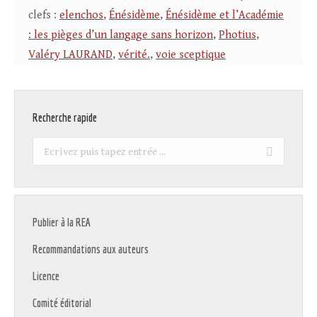
clefs :
elenchos
,
Énésidème
,
Énésidème et l’Académie
: les pièges d’un langage sans horizon
,
Photius
,
Valéry LAURAND
,
vérité.
,
voie sceptique
Recherche rapide
Recherche
:
Publier à la REA
Recommandations aux auteurs
Licence
Comité éditorial