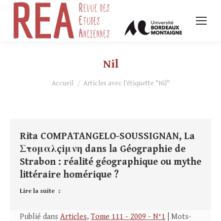
Nil
Vous êtes ici :
Accueil
Articles avec l’étiquette "Nil"
Rita COMPATANGELO-SOUSSIGNAN, La
Στομαλçiμνη dans la Géographie de
Strabon : réalité géographique ou mythe
littéraire homérique ?
Lire la suite
Publié dans
Articles
,
Tome 111 - 2009 - N°1
| Mots-