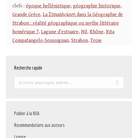
clefs :
époque hellénistique
,
géographie historique
,
Grande Grèce
,
La Στομαλçiμνη dans la Géographie de
Strabon : réalité géographique ou mythe littéraire
homérique ?
,
Lagune d’estuaire
,
Nil
,
Rhône
,
Rita
Compatangelo-Soussignan
,
Strabon
,
Troie
Recherche rapide
Recherche
:
Publier à la REA
Recommandations aux auteurs
Licence