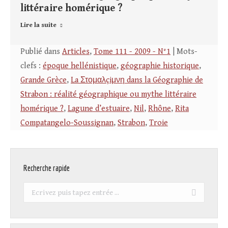
littéraire homérique ?
Lire la suite
Publié dans
Articles
,
Tome 111 - 2009 - N°1
| Mots-
clefs :
époque hellénistique
,
géographie historique
,
Grande Grèce
,
La Στομαλçiμνη dans la Géographie de
Strabon : réalité géographique ou mythe littéraire
homérique ?
,
Lagune d’estuaire
,
Nil
,
Rhône
,
Rita
Compatangelo-Soussignan
,
Strabon
,
Troie
Recherche rapide
Recherche
: