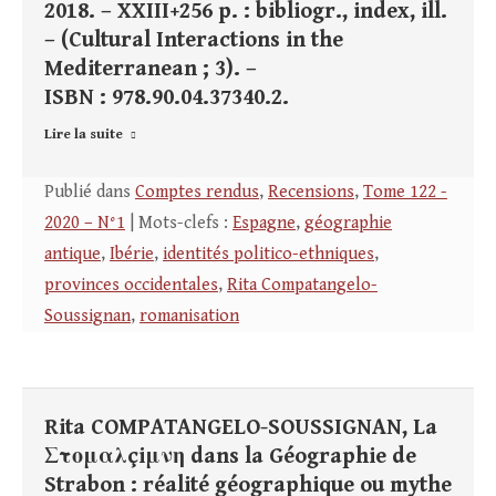
2018. – XXIII+256 p. : bibliogr., index, ill.
– (Cultural Interactions in the
Mediterranean ; 3). –
ISBN : 978.90.04.37340.2.
Lire la suite
Publié dans
Comptes rendus
,
Recensions
,
Tome 122 -
2020 – N°1
| Mots-clefs :
Espagne
,
géographie
antique
,
Ibérie
,
identités politico-ethniques
,
provinces occidentales
,
Rita Compatangelo-
Soussignan
,
romanisation
Rita COMPATANGELO-SOUSSIGNAN, La
Στομαλçiμνη dans la Géographie de
Strabon : réalité géographique ou mythe