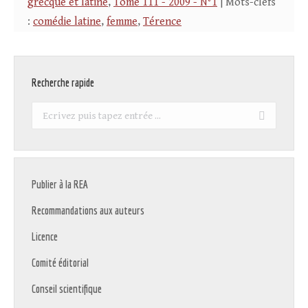
grecque et latine
,
Tome 111 - 2009 - N°1
| Mots-clefs
:
comédie latine
,
femme
,
Térence
Recherche rapide
Recherche
:
Publier à la REA
Recommandations aux auteurs
Licence
Comité éditorial
Conseil scientifique