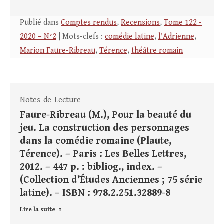
Publié dans
Comptes rendus
,
Recensions
,
Tome 122 -
2020 – N°2
| Mots-clefs :
comédie latine
,
l'Adrienne
,
Marion Faure-Ribreau
,
Térence
,
théâtre romain
Notes-de-Lecture
Faure-Ribreau (M.), Pour la beauté du
jeu. La construction des personnages
dans la comédie romaine (Plaute,
Térence). – Paris : Les Belles Lettres,
2012. – 447 p. : bibliog., index. –
(Collection d’Études Anciennes ; 75 série
latine). – ISBN : 978.2.251.32889-8
Lire la suite