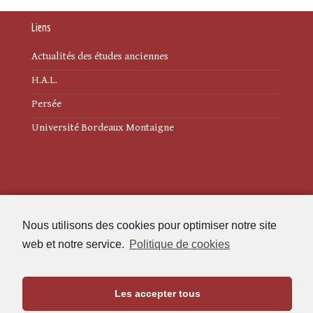
Liens
Actualités des études anciennes
H.A.L.
Persée
Université Bordeaux Montaigne
Mentions légales
Nous utilisons des cookies pour optimiser notre site
Politique de cookies (UE)
web et notre service.
Politique de cookies
Revue des Études Anciennes
Les accepter tous
Maison de l'Archéologie