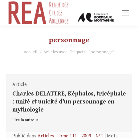
personnage
Vous êtes ici :
Accueil
Articles avec l’étiquette "personnage"
Article
Charles DELATTRE, Képhalos, tricéphale
: unité et unicité d’un personnage en
mythologie
Lire la suite
Publié dans
Articles
,
Tome 111 - 2009 - N°1
| Mots-