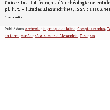
Caire : Institut français d’archéologie orientale,
pl. h. t. – (Etudes alexandrines, ISSN : 1110.6441
Lire la suite
Publié dans
Archéologie grecque et latine
,
Comptes rendus
,
T
en terre
,
musée gréco-romain d'Alexandrie
,
Tanagras