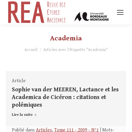
Academia
Vous êtes ici :
Accueil
Articles avec l’étiquette "Academia"
Article
Sophie van der MEEREN, Lactance et les
Academica de Cicéron : citations et
polémiques
Lire la suite
Publié dans
Articles
,
Tome 111 - 2009 - N°1
| Mots-