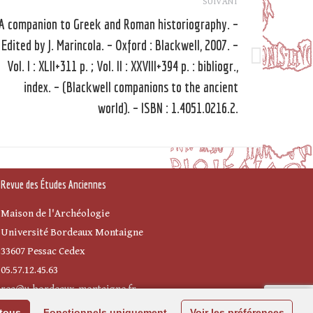
SUIVANT
A companion to Greek and Roman historiography. –
Edited by J. Marincola. – Oxford : Blackwell, 2007. –
Vol. I : XLII+311 p. ; Vol. II : XXVIII+394 p. : bibliogr.,
Article
suivant
index. – (Blackwell companions to the ancient
world). – ISBN : 1.4051.0216.2.
Revue des Études Anciennes
Maison de l'Archéologie
Université Bordeaux Montaigne
33607 Pessac Cedex
05.57.12.45.63
rea@u-bordeaux-montaigne.fr
 tous
Fonctionnels uniquement
Voir les préférences