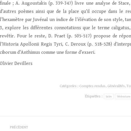
finale ; A. Augoustakis (p. 339-347) livre une analyse de Stace,
d’autres poèmes ainsi que de la place qu’il occupe dans le recu
l’hexamètre par Juvénal un indice de l’élévation de son style, tan
3, explore les différentes connotations que le terme caligatus,
revêtir. Pour le reste, D. Praet (p. 505-517) propose de répo
l’Historia Apollonii Regis Tyri, C. Deroux (p. 518-528) d’inte
ciborum d’Anthimus comme une forme d’exseri.
Olivier Devillers
Catégories :
Comptes rendus
,
Généralités
,
To
Étiquettes :
latin
littérature
Navigation
PRÉCÉDENT