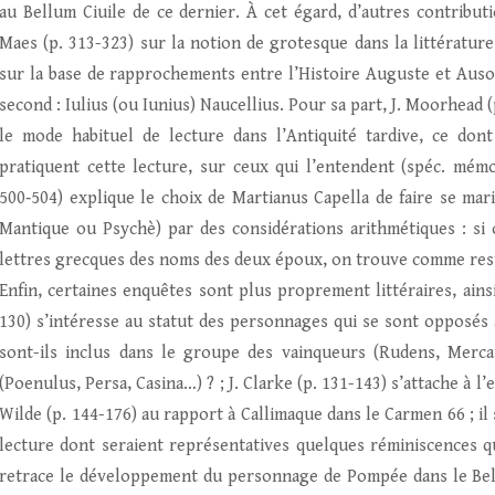
au Bellum Ciuile de ce dernier. À cet égard, d’autres contribution
Maes (p. 313-323) sur la notion de grotesque dans la littératur
sur la base de rapprochements entre l’Histoire Auguste et Auson
second : Iulius (ou Iunius) Naucellius. Pour sa part, J. Moorhead 
le mode habituel de lecture dans l’Antiquité tardive, ce don
pratiquent cette lecture, sur ceux qui l’entendent (spéc. mémo
500‑504) explique le choix de Martianus Capella de faire se mar
Mantique ou Psychè) par des considérations arithmétiques : si
lettres grecques des noms des deux époux, on trouve comme reste
Enfin, certaines enquêtes sont plus proprement littéraires, ainsi
130) s’intéresse au statut des personnages qui se sont opposés 
sont-ils inclus dans le groupe des vainqueurs (Rudens, Merca
(Poenulus, Persa, Casina…) ? ; J. Clarke (p. 131-143) s’attache à 
Wilde (p. 144-176) au rapport à Callimaque dans le Carmen 66 ; 
lecture dont seraient représentatives quelques réminiscences q
retrace le développement du personnage de Pompée dans le Bellum