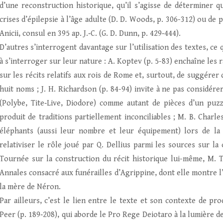
d’une reconstruction historique, qu’il s’agisse de déterminer q
crises d’épilepsie à l’âge adulte (D. D. Woods, p. 306-312) ou de 
Anicii, consul en 395 ap. J.‑C. (G. D. Dunn, p. 429‑444).
D’autres s’interrogent davantage sur l’utilisation des textes, ce
à s’interroger sur leur nature : A. Koptev (p. 5-83) enchaîne le
sur les récits relatifs aux rois de Rome et, surtout, de suggérer
huit noms ; J. H. Richardson (p. 84-94) invite à ne pas considér
(Polybe, Tite‑Live, Diodore) comme autant de pièces d’un puzz
produit de traditions partiellement inconciliables ; M. B. Charl
éléphants (aussi leur nombre et leur équipement) lors de la b
relativiser le rôle joué par Q. Dellius parmi les sources sur la
Tournée sur la construction du récit historique lui-même, M. T.
Annales consacré aux funérailles d’Agrippine, dont elle montre l’
la mère de Néron.
Par ailleurs, c’est le lien entre le texte et son contexte de pr
Peer (p. 189‑208), qui aborde le Pro Rege Deiotaro à la lumière 