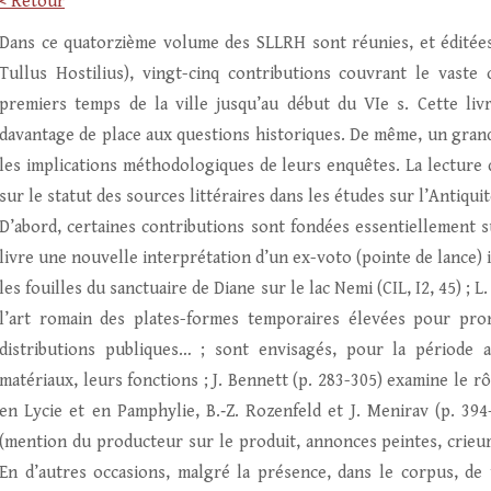
< Retour
Dans ce quatorzième volume des SLLRH sont réunies, et éditées av
Tullus Hostilius), vingt-cinq contributions couvrant le vaste 
premiers temps de la ville jusqu’au début du VIe s. Cette liv
davantage de place aux questions historiques. De même, un grand
les implications méthodologiques de leurs enquêtes. La lecture
sur le statut des sources littéraires dans les études sur l’Antiquit
D’abord, certaines contributions sont fondées essentiellement su
livre une nouvelle interprétation d’un ex-voto (pointe de lance) 
les fouilles du sanctuaire de Diane sur le lac Nemi (CIL, I2, 45) ; 
l’art romain des plates-formes temporaires élevées pour pron
distributions publiques… ; sont envisagés, pour la période 
matériaux, leurs fonctions ; J. Bennett (p. 283-305) examine le r
en Lycie et en Pamphylie, B.‑Z. Rozenfeld et J. Menirav (p. 39
(mention du producteur sur le produit, annonces peintes, crieu
En d’autres occasions, malgré la présence, dans le corpus, de 