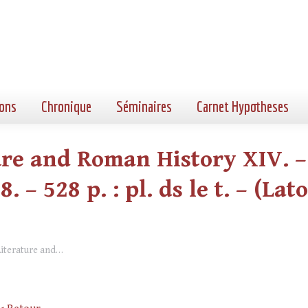
ons
Chronique
Séminaires
Carnet Hypotheses
ure and Roman History XIV. –
 – 528 p. : pl. ds le t. – (Lat
 Literature and…