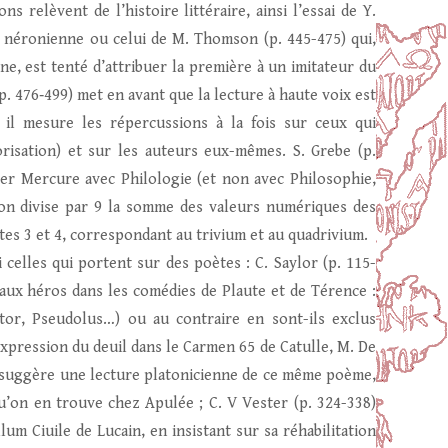
s relèvent de l’histoire littéraire, ainsi l’essai de Y.
e néronienne ou celui de M. Thomson (p. 445-475) qui,
e, est tenté d’attribuer la première à un imitateur du
(p. 476‑499) met en avant que la lecture à haute voix est
t il mesure les répercussions à la fois sur ceux qui
risation) et sur les auteurs eux-mêmes. S. Grebe (p.
ier Mercure avec Philologie (et non avec Philosophie,
 on divise par 9 la somme des valeurs numériques des
s 3 et 4, correspondant au trivium et au quadrivium.
 celles qui portent sur des poètes : C. Saylor (p. 115-
aux héros dans les comédies de Plaute et de Térence :
tor, Pseudolus…) ou au contraire en sont-ils exclus
l’expression du deuil dans le Carmen 65 de Catulle, M. De
il suggère une lecture platonicienne de ce même poème,
u’on en trouve chez Apulée ; C. V Vester (p. 324-338)
 Ciuile de Lucain, en insistant sur sa réhabilitation