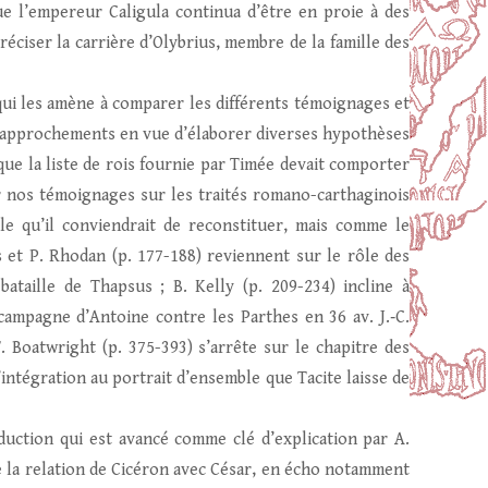
ue l’empereur Caligula continua d’être en proie à des
préciser la carrière d’Olybrius, membre de la famille des
 qui les amène à comparer les différents témoignages et
s rapprochements en vue d’élaborer diverses hypothèses
 que la liste de rois fournie par Timée devait comporter
er nos témoignages sur les traités romano-carthaginois
le qu’il conviendrait de reconstituer, mais comme le
es et P. Rhodan (p. 177-188) reviennent sur le rôle des
ataille de Thapsus ; B. Kelly (p. 209-234) incline à
 campagne d’Antoine contre les Parthes en 36 av. J.‑C.
 Boatwright (p. 375-393) s’arrête sur le chapitre des
intégration au portrait d’ensemble que Tacite laisse de
oduction qui est avancé comme clé d’explication par A.
de la relation de Cicéron avec César, en écho notamment