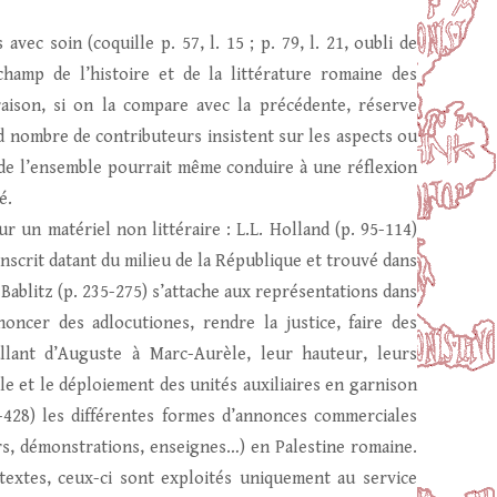
ec soin (coquille p. 57, l. 15 ; p. 79, l. 21, oubli de
champ de l’histoire et de la littérature romaine des
raison, si on la compare avec la précédente, réserve
 nombre de contributeurs insistent sur les aspects ou
 de l’ensemble pourrait même conduire à une réflexion
é.
r un matériel non littéraire : L.L. Holland (p. 95-114)
inscrit datant du milieu de la République et trouvé dans
L. Bablitz (p. 235-275) s’attache aux représentations dans
oncer des adlocutiones, rendre la justice, faire des
allant d’Auguste à Marc-Aurèle, leur hauteur, leurs
ôle et le déploiement des unités auxiliaires en garnison
4-428) les différentes formes d’annonces commerciales
rs, démonstrations, enseignes…) en Palestine romaine.
textes, ceux-ci sont exploités uniquement au service