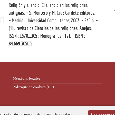
article
Religión y silencio. El silencio en las religiones
antiguas. – S. Montero y M. Cruz Cardete editores.
– Madrid : Universidad Complutense, 2007. – 246 p. –
Article
(‘Ilu revista de Ciencias de las religiones. Anejos,
précédent
ISSN : 1578.1305 : Monografias ; 19). – ISBN :
:
:
84.669.3050.5.
Mentions légales
Politique de cookies (UE)
eb et notre service.
Politique de cookies
Les accepter