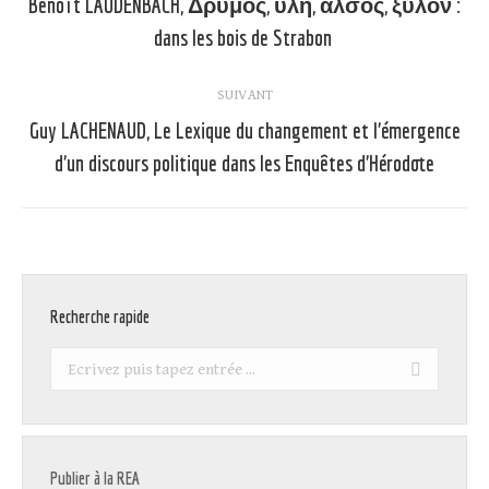
Benoît LAUDENBACH, Δρυμός, ὕλη, ἄλσος, ξύλον :
Article
dans les bois de Strabon
précédent
:
SUIVANT
Guy LACHENAUD, Le Lexique du changement et l’émergence
Article
d’un discours politique dans les Enquêtes d’Hérodote
suivant
:
Recherche rapide
Recherche
:
Publier à la REA