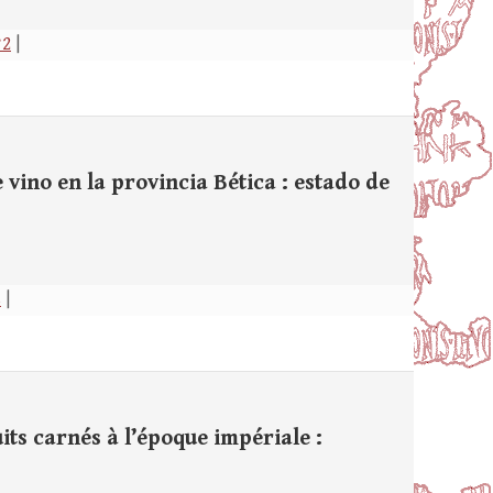
°2
|
no en la provincia Bética : estado de
s
|
s carnés à l’époque impériale :