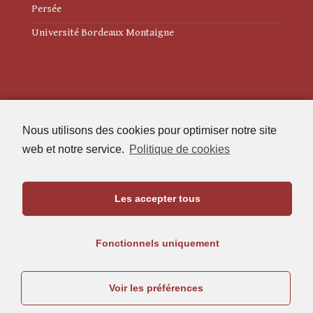
Persée
Université Bordeaux Montaigne
Mentions légales
Nous utilisons des cookies pour optimiser notre site
Politique de cookies (UE)
web et notre service.
Politique de cookies
Revue des Études Anciennes
Les accepter tous
Maison de l'Archéologie
Université Bordeaux Montaigne
Fonctionnels uniquement
33607 Pessac Cedex
05.57.12.45.63
Voir les préférences
rea@u-bordeaux-montaigne.fr