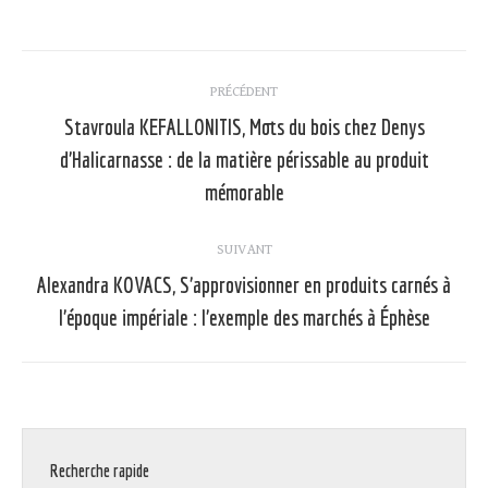
Navigation
PRÉCÉDENT
article
Stavroula KEFALLONITIS, Mots du bois chez Denys
d’Halicarnasse : de la matière périssable au produit
Article
précédent
mémorable
:
SUIVANT
Alexandra KOVACS, S’approvisionner en produits carnés à
Article
l’époque impériale : l’exemple des marchés à Éphèse
suivant
:
Recherche rapide