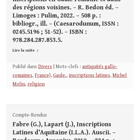
des régions voisines. – R. Bedon éd. –
Limoges : Pulim, 2022. – 508 p. :
bibliogr., ill. – (Caesarodunum, ISSN :
0245.5196 ; 51-52). – ISBN :
978.284.287.853.5.
Lire la suite
Publié dans
Divers
| Mots-clefs :
antiquités gallo-
romaines
,
France)
,
Gaule.
,
inscriptions latines
,
Michel
Molin
,
religion
Compte-Rendus
Fabre (G.), Lapart (J.), Inscriptions
Latines d’Aquitaine (I.L.A.). Auscii. –