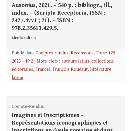
Ausonius, 2021. – 540 p. : bibliogr., ill.,
index. – (Scripta Receptoria, ISSN :
2427.4771 ; 21). – ISBN :
978.2.35613.429.5.
Lire la suite
Publié dans
Comptes rendus
,
Recensions
,
Tome 125 -
2023 – N°2
| Mots-clefs :
auteurs latins
,
collections
éditoriales
,
France)
,
François Roudaut
,
littérature
latine
Compte-Rendus
Imagines et Inscriptiones –
Représentations iconographiques et
inscriptions en Gaule romaine et dans