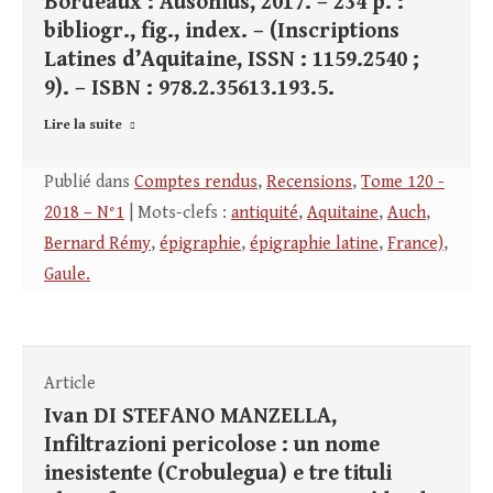
Bordeaux : Ausonius, 2017. – 234 p. :
bibliogr., fig., index. – (Inscriptions
Latines d’Aquitaine, ISSN : 1159.2540 ;
9). – ISBN : 978.2.35613.193.5.
Lire la suite
Publié dans
Comptes rendus
,
Recensions
,
Tome 120 -
2018 – N°1
| Mots-clefs :
antiquité
,
Aquitaine
,
Auch
,
Bernard Rémy
,
épigraphie
,
épigraphie latine
,
France)
,
Gaule.
Article
Ivan DI STEFANO MANZELLA,
Infiltrazioni pericolose : un nome
inesistente (Crobulegua) e tre tituli