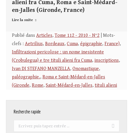
alieni fra Cuma, Roma e Saint-Médard-
en-Jalles (Gironde, France)
Lire la suite
Publié dans
Articles
,
Tome 112 - 2010 - N°2
| Mots-
clefs :
Aetrilius
,
Bordeaux
,
Cuma
,
épigraphie
,
France)
,
Infiltrazioni pericolose : un nome inesistente
(Crobulegua) e tre tituli alieni fra Cuma
,
inscriptions
,
Ivan DI STEFANO MANZELLA
,
Onomastique
,
paléographie.
,
Roma e Saint-Médard-en-Jalles
(Gironde
,
Rome
,
Saint-Médard-en-Jalles
,
tituli alieni
Recherche rapide
Recherche
: