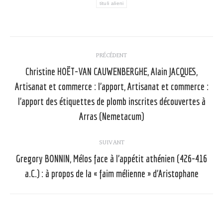
tituli alieni
Navigation
PRÉCÉDENT
article
Christine HOËT-VAN CAUWENBERGHE, Alain JACQUES,
Artisanat et commerce : l’apport, Artisanat et commerce :
Article
l’apport des étiquettes de plomb inscrites découvertes à
précédent
Arras (Nemetacum)
:
SUIVANT
Gregory BONNIN, Mélos face à l’appétit athénien (426-416
Article
a.C.) : à propos de la « faim mélienne » d’Aristophane
suivant
: