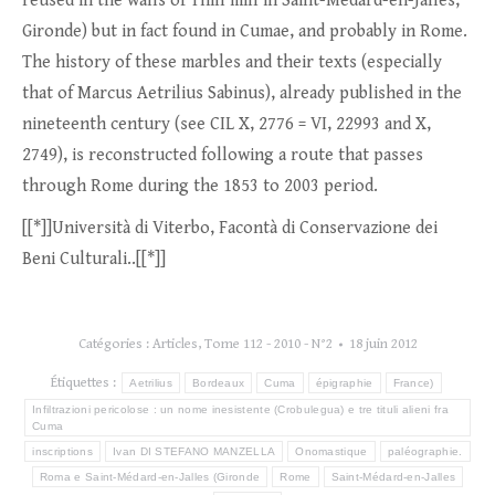
reused in the walls of Thill mill in Saint-Médard-en-Jalles,
Gironde) but in fact found in Cumae, and probably in Rome.
The history of these marbles and their texts (especially
that of Marcus Aetrilius Sabinus), already published in the
nineteenth century (see CIL X, 2776 = VI, 22993 and X,
2749), is reconstructed following a route that passes
through Rome during the 1853 to 2003 period.
[[*]]Università di Viterbo, Facontà di Conservazione dei
Beni Culturali..[[*]]
Catégories :
Articles
,
Tome 112 - 2010 - N°2
18 juin 2012
Étiquettes :
Aetrilius
Bordeaux
Cuma
épigraphie
France)
Infiltrazioni pericolose : un nome inesistente (Crobulegua) e tre tituli alieni fra
Cuma
inscriptions
Ivan DI STEFANO MANZELLA
Onomastique
paléographie.
Roma e Saint-Médard-en-Jalles (Gironde
Rome
Saint-Médard-en-Jalles