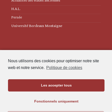
Actualités des études anciennes
H.A.L.
Persée
Université Bordeaux Montaigne
Mentions légales
Nous utilisons des cookies pour optimiser notre site
Politique de cookies (UE)
web et notre service.
Politique de cookies
Revue des Études Anciennes
Les accepter tous
Maison de l'Archéologie
Université Bordeaux Montaigne
Fonctionnels uniquement
33607 Pessac Cedex
05.57.12.45.63