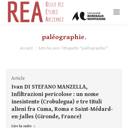
paléographie.
Vous êtes ici :
Accueil
Articles avec l’étiquette "paléographie."
Article
Ivan DI STEFANO MANZELLA,
Infiltrazioni pericolose : un nome
inesistente (Crobulegua) e tre tituli
alieni fra Cuma, Roma e Saint-Médard-
en-Jalles (Gironde, France)
Lire la suite