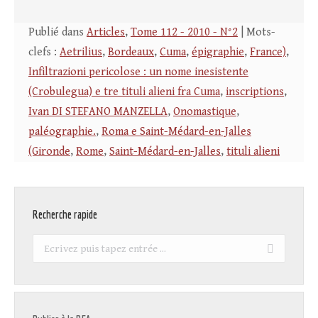
Publié dans
Articles
,
Tome 112 - 2010 - N°2
| Mots-
clefs :
Aetrilius
,
Bordeaux
,
Cuma
,
épigraphie
,
France)
,
Infiltrazioni pericolose : un nome inesistente
(Crobulegua) e tre tituli alieni fra Cuma
,
inscriptions
,
Ivan DI STEFANO MANZELLA
,
Onomastique
,
paléographie.
,
Roma e Saint-Médard-en-Jalles
(Gironde
,
Rome
,
Saint-Médard-en-Jalles
,
tituli alieni
Recherche rapide
Recherche
: