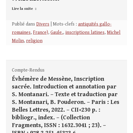
Lire la suite
Publié dans
Divers
| Mots-clefs :
antiquités gallo-
romaines
,
France)
,
Gaule.
,
inscriptions latines
,
Michel
Molin
,
religion
Compte-Rendus
Évhémère de Messène, Inscription
sacrée. Introduction et annotation par
S. Montanari. – Texte et traduction par
S. Montanari, B. Pouderon. – Paris : Les
Belles Lettres, 2022. – CII+230 p. :
bibliogr., index. – (Collection
Fragments, ISSN : 1632.3041 ; 23). –