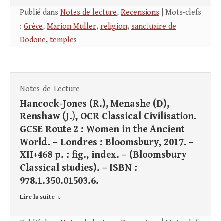
Publié dans
Notes de lecture
,
Recensions
| Mots-clefs
:
Grèce
,
Marion Muller
,
religion
,
sanctuaire de
Dodone
,
temples
Notes-de-Lecture
Hancock-Jones (R.), Menashe (D),
Renshaw (J.), OCR Classical Civilisation.
GCSE Route 2 : Women in the Ancient
World. – Londres : Bloomsbury, 2017. –
XII+468 p. : fig., index. – (Bloomsbury
Classical studies). – ISBN :
978.1.350.01503.6.
Lire la suite