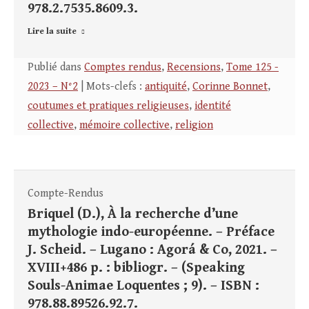
978.2.7535.8609.3.
Lire la suite
Publié dans
Comptes rendus
,
Recensions
,
Tome 125 -
2023 – N°2
| Mots-clefs :
antiquité
,
Corinne Bonnet
,
coutumes et pratiques religieuses
,
identité
collective
,
mémoire collective
,
religion
Compte-Rendus
Briquel (D.), À la recherche d’une
mythologie indo-européenne. – Préface
J. Scheid. – Lugano : Agorá & Co, 2021. –
XVIII+486 p. : bibliogr. – (Speaking
Souls-Animae Loquentes ; 9). – ISBN :
978.88.89526.92.7.