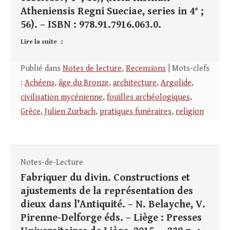
Atheniensis Regni Sueciae, series in 4° ;
56). – ISBN : 978.91.7916.063.0.
Lire la suite
Publié dans
Notes de lecture
,
Recensions
| Mots-clefs
:
Achéens
,
âge du Bronze
,
architecture
,
Argolide
,
civilisation mycénienne
,
fouilles archéologiques
,
Grèce
,
Julien Zurbach
,
pratiques funéraires
,
religion
Notes-de-Lecture
Fabriquer du divin. Constructions et
ajustements de la représentation des
dieux dans l’Antiquité. – N. Belayche, V.
Pirenne-Delforge éds. – Liège : Presses