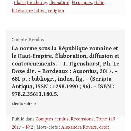
:
Claire Joncheray
,
divination
,
Étrusques
,
Italie
,
littérature latine
,
religion
Compte-Rendus
La norme sous la République romaine et
le Haut-Empire. Élaboration, diffusion et
contournements. – T. Itgenshorst, Ph. Le
Doze dir. – Bordeaux : Ausonius, 2017. –
681 p. : bibliogr., index, fig. – (Scripta
Antiqua, ISSN : 1298.1990 ; 96). – ISBN :
978.2.35613.180.5.
Lire la suite
Publié dans
Comptes rendus
,
Recensions
,
Tome 119 -
2017 – N°2
| Mots-clefs :
Alexandra Kovacs
,
droit