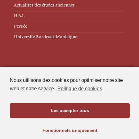
Actualités des études anciennes
H.A.L.
Persée
Université Bordeaux Montaigne
Mentions légales
Nous utilisons des cookies pour optimiser notre site
Politique de cookies (UE)
web et notre service.
Politique de cookies
Revue des Études Anciennes
Les accepter tous
Maison de l'Archéologie
Université Bordeaux Montaigne
Fonctionnels uniquement
33607 Pessac Cedex