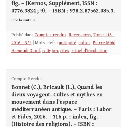
fig. – (Kernos, Supplément, ISSN :
0776.3824 ; 9). – ISBN : 978.2.87562.085.3.
Lire la suite
Publié dans
Comptes rendus
,
Recensions
,
Tome 118 -
2016 - N°2
| Mots-clefs :
antiquité
,
cultes
,
Pierre Mbid
Hamoudi Diouf
,
religion
,
rites
,
rituel d'incubation
Compte-Rendus
Bonnet (C.), Bricault (L.), Quand les
dieux voyagent. Cultes et mythes en
mouvement dans l’espace
méditerranéen antique. – Paris : Labor
et Fides, 2016. – 316 p. : index, fig. –
(Histoire des religions). – ISBN :