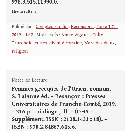
978.3.515.11990.0.
Lire la suite
Publié dans
Comptes rendus
,
Recensions
,
Tome 121 -
2019 – N°2
| Mots-clefs :
Annie Vigourt
,
Culte
Taurobole
,
cultes
,
divinité romaine
,
Mère des dieux
,
religion
Notes-de-Lecture
Femmes grecques de l’Orient romain. –
S. Lalanne éd. – Besançon : Presses
Universitaires de Franche-Comté, 2019.
– 316 p. : bibliogr., ill. – (DHA –
Supplément, ISSN : 2108.1433 ; 18). –
ISBN : 978.2.84867.645.6.