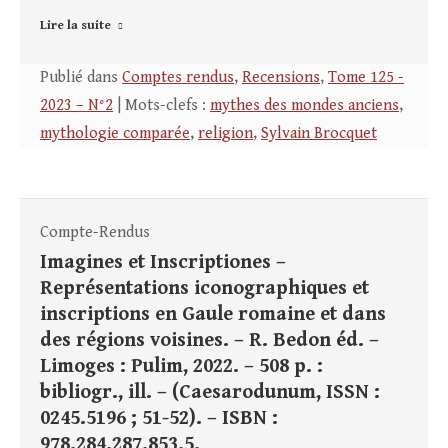
Lire la suite
Publié dans
Comptes rendus
,
Recensions
,
Tome 125 -
2023 – N°2
| Mots-clefs :
mythes des mondes anciens
,
mythologie comparée
,
religion
,
Sylvain Brocquet
Compte-Rendus
Imagines et Inscriptiones –
Représentations iconographiques et
inscriptions en Gaule romaine et dans
des régions voisines. – R. Bedon éd. –
Limoges : Pulim, 2022. – 508 p. :
bibliogr., ill. – (Caesarodunum, ISSN :
0245.5196 ; 51-52). – ISBN :
978.284.287.853.5.