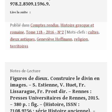
978.2.8309.1596.9.
Lire la suite
Publié dans
Comptes rendus
,
Histoire grecque et
romaine
,
Tome 118 - 2016 - N°2
| Mots-clefs :
cultes
,
dieux antiques
,
Geneviève Hoffmann
,
religion
,
territoires
Notes-de-Lecture
Figures de dieux. Construire le divin en
images. – S. Estienne, V. Huet, Fr.
Lissarague, Fr. Prost dir. – Rennes :
Presses Universitaires de Rennes, 2015.
– 380 p. : fig. – (Histoire, ISSN :
2108.9256 : série Histoire ancienne). –