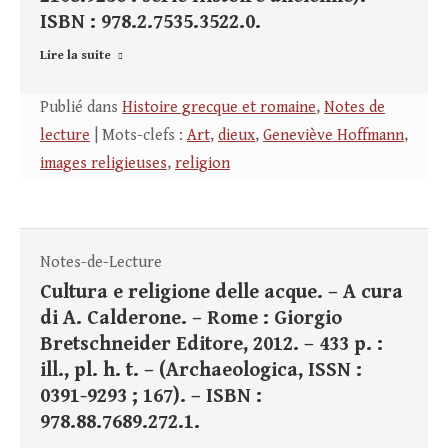
ISBN : 978.2.7535.3522.0.
Lire la suite
Publié dans
Histoire grecque et romaine
,
Notes de
lecture
| Mots-clefs :
Art
,
dieux
,
Geneviève Hoffmann
,
images religieuses
,
religion
Notes-de-Lecture
Cultura e religione delle acque. – A cura
di A. Calderone. – Rome : Giorgio
Bretschneider Editore, 2012. – 433 p. :
ill., pl. h. t. – (Archaeologica, ISSN :
0391-9293 ; 167). – ISBN :
978.88.7689.272.1.