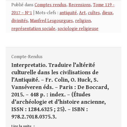
Publié dans
Comptes rendus
,
Recensions
,
Tome 119 -
2017 – N°1
| Mots-clefs :
antiquité
,
Art
,
cultes
,
dieux
,
divinités
,
Manfred Lesgourgues
,
religion
,
représentation sociale
,
sociologie religieuse
Compte-Rendus
Interpretatio. Traduire l’altérité
culturelle dans les civilisations de
l’Antiquité. – Fr. Colin, O. Huck, S.
Vanséveren éds. – Paris : De Boccard,
2015. – 448 p. : index. – (Études
d’archéologie et d’histoire ancienne,
ISSN : 1284.6325 ; 25). – ISBN :
978.2.7018.0375.3.
Lire la suite