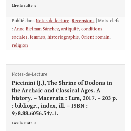
Lire la suite
Publié dans
Notes de lecture
,
Recensions
| Mots-clefs
:
Anne Bielman Sánchez
,
antiquité
,
conditions
sociales
,
femmes
,
historiographie
,
Orient romain
,
religion
Notes-de-Lecture
Piccinini (J.), The Shrine of Dodona in
the Archaic and Classical Ages. A
history. – Macerata : Eum, 2017. – 203 p.
: bibliogr., index, ill. – ISBN :
978.88.6056.547.1.
Lire la suite