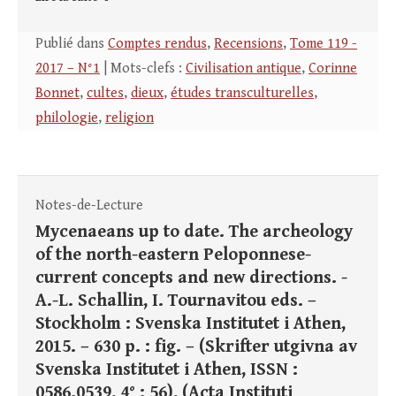
Publié dans
Comptes rendus
,
Recensions
,
Tome 119 -
2017 – N°1
| Mots-clefs :
Civilisation antique
,
Corinne
Bonnet
,
cultes
,
dieux
,
études transculturelles
,
philologie
,
religion
Notes-de-Lecture
Mycenaeans up to date. The archeology
of the north-eastern Peloponnese-
current concepts and new directions. -
A.-L. Schallin, I. Tournavitou eds. –
Stockholm : Svenska Institutet i Athen,
2015. – 630 p. : fig. – (Skrifter utgivna av
Svenska Institutet i Athen, ISSN :
0586.0539, 4° ; 56), (Acta Instituti