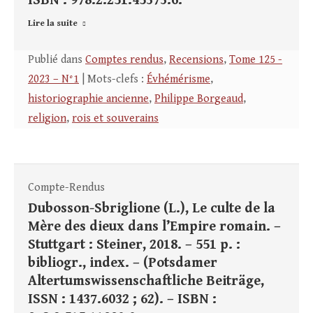
ISBN : 978.2.251.45373.6.
Lire la suite
Publié dans
Comptes rendus
,
Recensions
,
Tome 125 -
2023 – N°1
| Mots-clefs :
Évhémérisme
,
historiographie ancienne
,
Philippe Borgeaud
,
religion
,
rois et souverains
Compte-Rendus
Dubosson-Sbriglione (L.), Le culte de la
Mère des dieux dans l’Empire romain. –
Stuttgart : Steiner, 2018. – 551 p. :
bibliogr., index. – (Potsdamer
Altertumswissenschaftliche Beiträge,
ISSN : 1437.6032 ; 62). – ISBN :