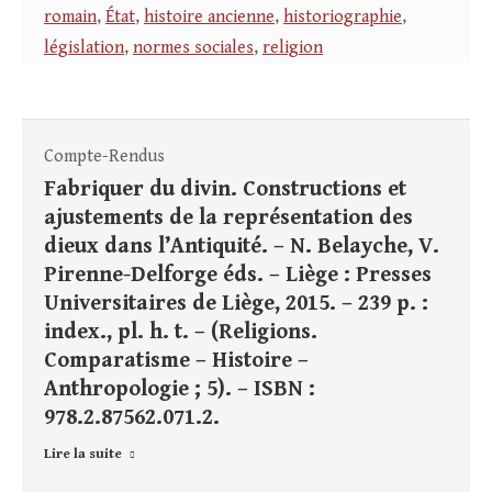
romain
,
État
,
histoire ancienne
,
historiographie
,
législation
,
normes sociales
,
religion
Compte-Rendus
Fabriquer du divin. Constructions et
ajustements de la représentation des
dieux dans l’Antiquité. – N. Belayche, V.
Pirenne-Delforge éds. – Liège : Presses
Universitaires de Liège, 2015. – 239 p. :
index., pl. h. t. – (Religions.
Comparatisme – Histoire –
Anthropologie ; 5). – ISBN :
978.2.87562.071.2.
Lire la suite