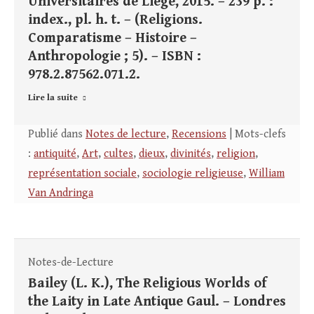
Universitaires de Liège, 2015. – 239 p. :
index., pl. h. t. – (Religions.
Comparatisme – Histoire –
Anthropologie ; 5). – ISBN :
978.2.87562.071.2.
Lire la suite
Publié dans
Notes de lecture
,
Recensions
| Mots-clefs
:
antiquité
,
Art
,
cultes
,
dieux
,
divinités
,
religion
,
représentation sociale
,
sociologie religieuse
,
William
Van Andringa
Notes-de-Lecture
Bailey (L. K.), The Religious Worlds of
the Laity in Late Antique Gaul. – Londres