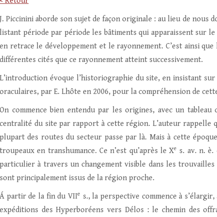
< Retour
J. Piccinini aborde son sujet de façon originale : au lieu de nou
listant période par période les bâtiments qui apparaissent sur le 
en retrace le développement et le rayonnement. C’est ainsi que l
différentes cités que ce rayonnement atteint successivement.
L’introduction évoque l’historiographie du site, en insistant sur
oraculaires, par E. Lhôte en 2006, pour la compréhension de cette
On commence bien entendu par les origines, avec un tableau cl
centralité du site par rapport à cette région. L’auteur rappelle 
plupart des routes du secteur passe par là. Mais à cette époque,
e
troupeaux en transhumance. Ce n’est qu’après le X
s. av. n. è.
particulier à travers un changement visible dans les trouvailles
sont principalement issus de la région proche.
e
Á partir de la fin du VII
s., la perspective commence à s’élargir, 
expéditions des Hyperboréens vers Délos : le chemin des offr