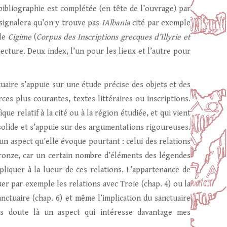
bibliographie est complétée (en tête de l’ouvrage) par
n signalera qu’on y trouve pas
IAlbania
cité par exemple
 le
Cigime
(
Corpus des Inscriptions grecques d’Illyrie et
lecture. Deux index, l’un pour les lieux et l’autre pour
uaire s’appuie sur une étude précise des objets et des
rces plus courantes, textes littéraires ou inscriptions.
ue relatif à la cité ou à la région étudiée, et qui vient
 solide et s’appuie sur des argumentations rigoureuses.
un aspect qu’elle évoque pourtant : celui des relations
ronze, car un certain nombre d’éléments des légendes
pliquer à la lueur de ces relations. L’appartenance de
r par exemple les relations avec Troie (chap. 4) ou la
nctuaire (chap. 6) et même l’implication du sanctuaire
ns doute là un aspect qui intéresse davantage mes