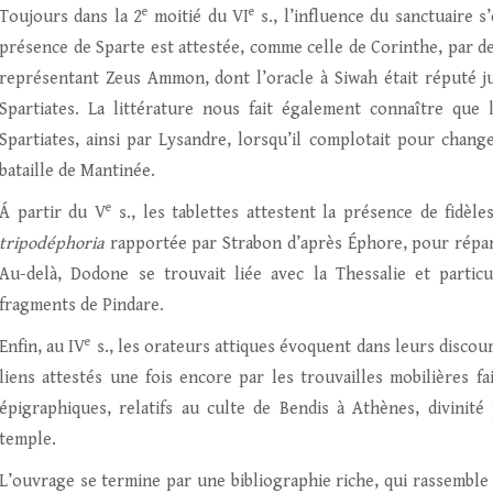
e
e
Toujours dans la 2
moitié du VI
s., l’influence du sanctuaire s
présence de Sparte est attestée, comme celle de Corinthe, par d
représentant Zeus Ammon, dont l’oracle à Siwah était réputé 
Spartiates. La littérature nous fait également connaître que 
Spartiates, ainsi par Lysandre, lorsqu’il complotait pour change
bataille de Mantinée.
e
Á partir du V
s., les tablettes attestent la présence de fidèl
tripodéphoria
rapportée par Strabon d’après Éphore, pour répare
Au-delà, Dodone se trouvait liée avec la Thessalie et partic
fragments de Pindare.
e
Enfin, au IV
s., les orateurs attiques évoquent dans leurs discour
liens attestés une fois encore par les trouvailles mobilières f
épigraphiques, relatifs au culte de Bendis à Athènes, divinité 
temple.
L’ouvrage se termine par une bibliographie riche, qui rassemble d