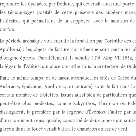
rejoindre les Cyclades, par Dodone, qui devenait ainsi une porte
les témoignages positifs de cette présence des Eubéens man
littéraires qui permettent de la supposer, avec la mention 
Corfou.
La période archaïque voit ensuite la fondation par Corinthe des c
Apollonia) : les objets de facture corinthienne sont parmi les 
d’origine épirote. Parallèlement, la scholie à Pd,
Nem
. VII 155a,
la légende d’Alétès, qui place Corinthe sous la protection de Dod
Dans le même temps, et de façon attendue, les cités de Grèce du
Ambracie, Épidamne, Apollonia, ou Leucade) sont de fait dans 
certain nombre de tablettes, issues aussi bien de particuliers qu
peut-être plus modestes, comme Zakynthos, Thronion ou Paleis
distinguent, la première par la légende d’Événios, l’autre par u
d’un monument remarquable, constitué de deux piliers qui souten
garçon dont le fouet venait battre le chaudron en cas de vent.