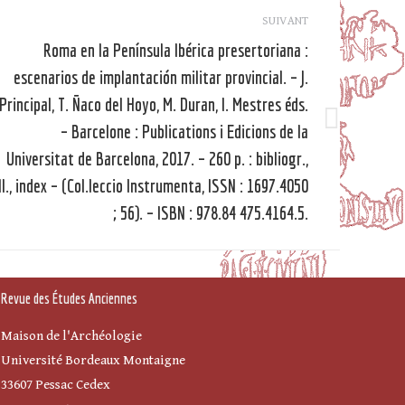
SUIVANT
Roma en la Península Ibérica presertoriana :
escenarios de implantación militar provincial. – J.
Principal, T. Ñaco del Hoyo, M. Duran, I. Mestres éds.
– Barcelone : Publications i Edicions de la
Article
suivant
Universitat de Barcelona, 2017. – 260 p. : bibliogr.,
ill., index – (Col.leccio Instrumenta, ISSN : 1697.4050
; 56). – ISBN : 978.84 475.4164.5.
Revue des Études Anciennes
Maison de l'Archéologie
Université Bordeaux Montaigne
33607 Pessac Cedex