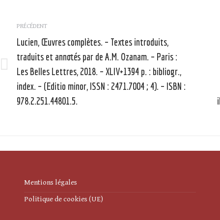
Navigation
article
PRÉCÉDENT
Lucien, Œuvres complètes. – Textes introduits,
traduits et annotés par de A.M. Ozanam. – Paris :
Les Belles Lettres, 2018. – XLIV+1394 p. : bibliogr.,
Article
précédent
index. – (Editio minor, ISSN : 2471.7004 ; 4). – ISBN :
:
:
978.2.251.44801.5.
Mentions légales
Politique de cookies (UE)